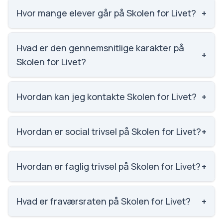
Hvor mange elever går på Skolen for Livet?
+
Skolen for Livet har 75 elever, hvilket gør den til
nummer 2022 ud af 3143 skoler.
Hvad er den gennemsnitlige karakter på
+
Skolen for Livet?
Vi har ikke data om karaktergennemsnittet for
Skolen for Livet.
Hvordan kan jeg kontakte Skolen for Livet?
+
Email: post@skolenforlivet.nu. Telefon: 8111 6515.
Adresse: Skolen for Livet Kostervej 60, 4780 Stege.
Hvordan er social trivsel på Skolen for Livet?
+
Skoleleder: Dorthe Anthony.
Vi har ikke data om social trivsel for Skolen for Livet.
Hvordan er faglig trivsel på Skolen for Livet?
+
Vi har ikke data om faglig trivsel for Skolen for Livet.
Hvad er fraværsraten på Skolen for Livet?
+
Vi har ikke data om fravær for Skolen for Livet.