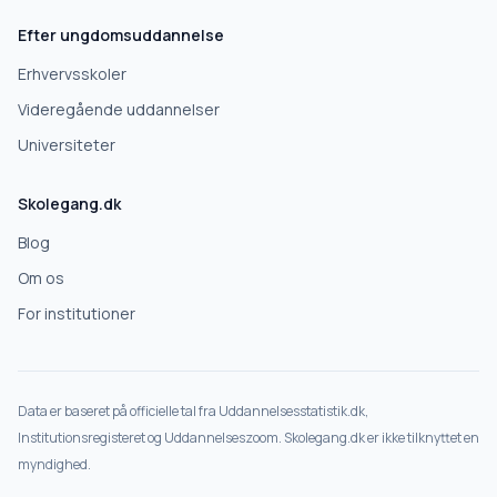
Efter ungdomsuddannelse
Erhvervsskoler
Videregående uddannelser
Universiteter
Skolegang.dk
Blog
Om os
For institutioner
Data er baseret på officielle tal fra Uddannelsesstatistik.dk,
Institutionsregisteret og Uddannelseszoom. Skolegang.dk er ikke tilknyttet en
myndighed.