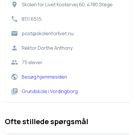
Skolen for Livet Kostervej 60, 4780 Stege
8111 6515
post@skolenforlivet.nu
Rektor
Dorthe Anthony
75
elever
Besøg hjemmesiden
Grundskole
i
Vordingborg
Ofte stillede spørgsmål