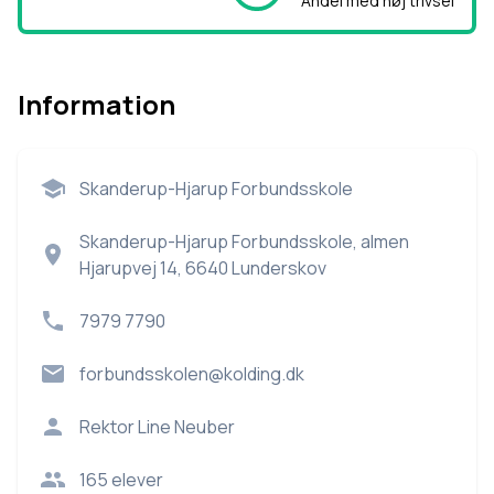
Andel med høj trivsel
Information
Skanderup-Hjarup Forbundsskole
Skanderup-Hjarup Forbundsskole, almen
Hjarupvej 14, 6640 Lunderskov
7979 7790
forbundsskolen@kolding.dk
Rektor
Line Neuber
165
elever