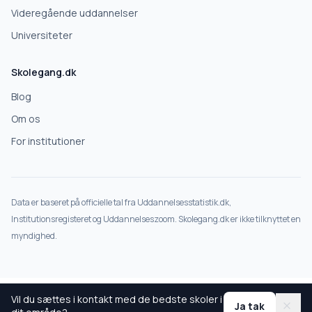
Videregående uddannelser
Universiteter
Skolegang.dk
Blog
Om os
For institutioner
Data er baseret på officielle tal fra Uddannelsesstatistik.dk,
Institutionsregisteret og Uddannelseszoom. Skolegang.dk er ikke tilknyttet en
myndighed.
Vil du sættes i kontakt med de bedste skoler i
Ja tak