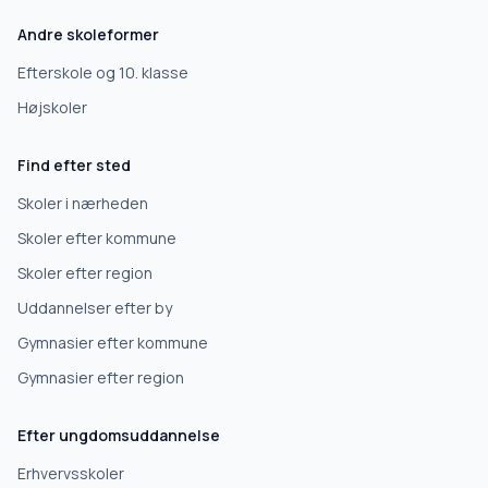
Efterskole
Andre skoleformer
10. klasse
Efterskole og 10. klasse
Højskoler
Gymnasium
Find efter sted
Erhvervsuddannelse
Skoler i nærheden
Skoler efter kommune
Højskole
Skoler efter region
Uddannelser efter by
Videregående uddannelse
Gymnasier efter kommune
Gymnasier efter region
Næste
Efter ungdomsuddannelse
Deles kun med skoler, der matcher det, du søger.
Erhvervsskoler
Nej tak