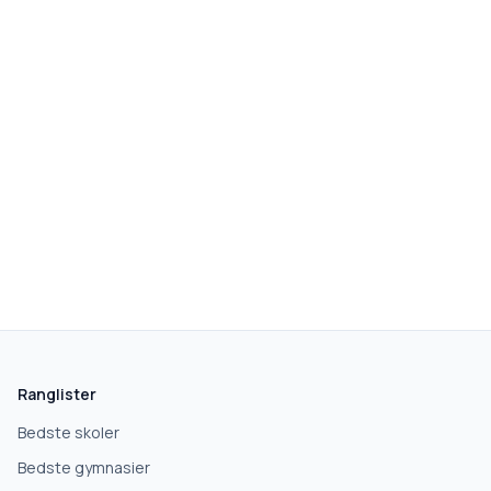
skolegang.dk
1 AF 5
Hvad leder du efter?
Vi bruger dit valg til at stille de rigtige spørgsmål.
Ranglister
Grundskole
Bedste skoler
Bedste gymnasier