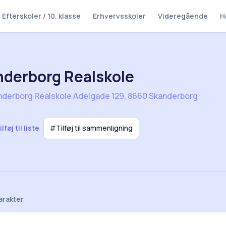
Efterskoler / 10. klasse
Erhvervsskoler
Videregående
H
derborg Realskole
nderborg Realskole Adelgade 129, 8660 Skanderborg
ilføj til liste
⇵
Tilføj til sammenligning
arakter