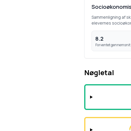
Socioøkonomis
Sammenligning af s
elevernes socioøko
8.2
Forventet gennemsnit
Nøgletal