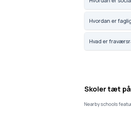
Hvordan er socia
Vi har ikke data om 
Hvordan er fagli
Vi har ikke data om 
Hvad er fraværs
Vi har ikke data om
Skoler tæt på
Nearby schools featur