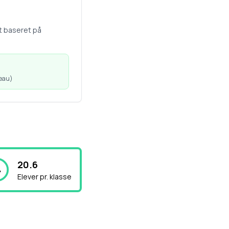
t baseret på
veau
)
20.6
Elever pr. klasse