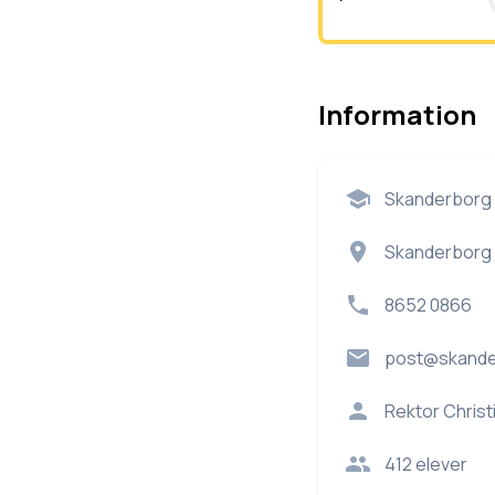
Information
Skanderborg 
Skanderborg 
8652 0866
post@skande
Rektor
Christ
412
elever