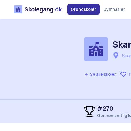
Skolegang
.dk
Grundskoler
Gymnasier
Skan
Ska
Se alle skoler
T
#270
Gennemsnitlig k