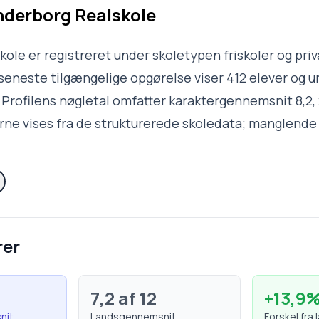
derborg Realskole
ole er registreret under skoletypen friskoler og priv
eneste tilgængelige opgørelse viser 412 elever og un
 Profilens nøgletal omfatter karaktergennemsnit 8,2, 
rne vises fra de strukturerede skoledata; manglende
rer
7,2
af 12
+
13,9
nit
Landsgennemsnit
Forskel fra 