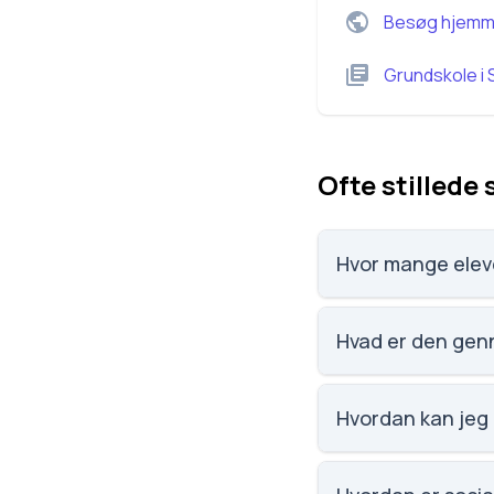
Besøg hjemm
Grundskole
i
Ofte stillede
Hvor mange elev
Skanderborg Realsko
Hvad er den gen
Karaktergennemsnit
Hvordan kan jeg
Email: post@skande
129, 8660 Skanderb