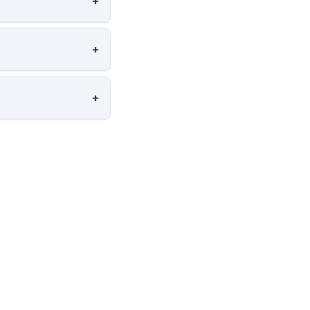
+
+
+