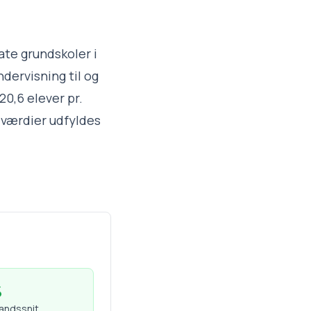
ate grundskoler i
dervisning til og
20,6 elever pr.
 værdier udfyldes
%
landssnit