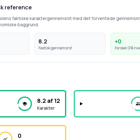
k reference
kolens faktiske karaktergennemsnit med det forventede gennemsni
nomiske baggrund.
8.2
+
0
Faktisk gennemsnit
Forskel (
På ni
8.2 af 12
Karakter
0