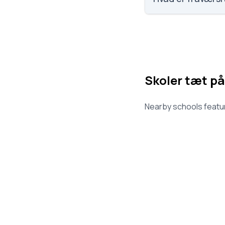
Vi har ikke data om 
Skoler tæt på
Nearby schools featur