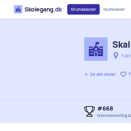
Skolegang
.dk
Grundskoler
Gymnasier
Skal
Kærv
Se alle skoler
T
#668
Gennemsnitlig k