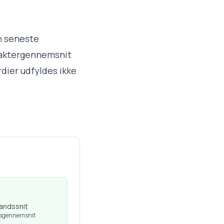
en seneste
araktergennemsnit
dier udfyldes ikke
landssnit
dsgennemsnit