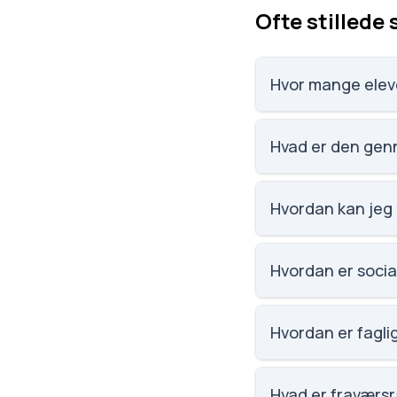
Ofte stillede
Hvor mange eleve
Skals Efterskole har
Hvad er den genn
Karaktergennemsnitt
Hvordan kan jeg 
Email: mail@skals-e
Vangkilde Terp.
Hvordan er social
Vi har ikke data om s
Hvordan er faglig
Vi har ikke data om f
Hvad er fraværsr