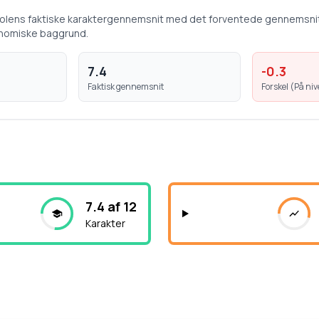
kolens faktiske karaktergennemsnit med det forventede gennemsni
nomiske baggrund.
7.4
-0.3
Faktisk gennemsnit
Forskel (
På ni
7.4 af 12
Karakter