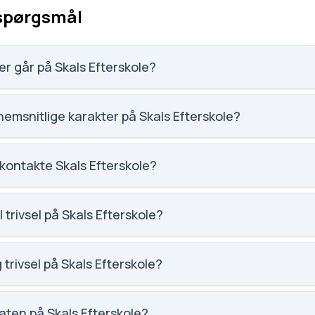
 spørgsmål
r går på Skals Efterskole?
 106 elever, hvilket gør den til nummer 1758 ud af 3143 skoler.
emsnitlige karakter på Skals Efterskole?
et på Skals Efterskole er 7.4, nummer 668 ud af 3143 skoler.
kontakte Skals Efterskole?
fterskole.dk. Telefon: 8669 5011. Adresse: Kærvej 11A. Skolele
 trivsel på Skals Efterskole?
ocial trivsel for Skals Efterskole.
 trivsel på Skals Efterskole?
aglig trivsel for Skals Efterskole.
aten på Skals Efterskole?