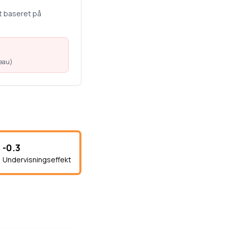
t baseret på
veau
)
-0.3
Undervisningseffekt