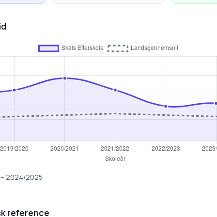
id
–
2024/2025
k reference