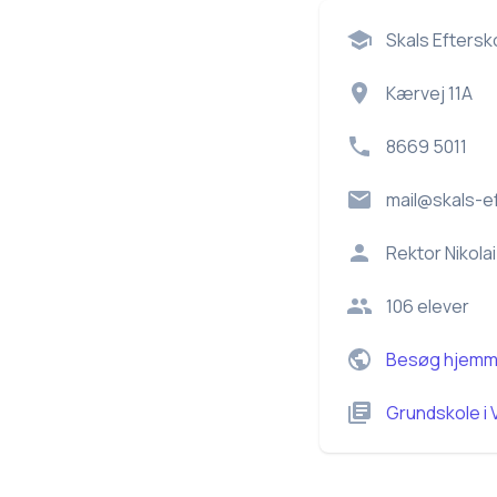
Skals Eftersk
Kærvej 11A
8669 5011
mail@skals-e
Rektor
Nikola
106
elever
Besøg hjemm
Grundskole
i