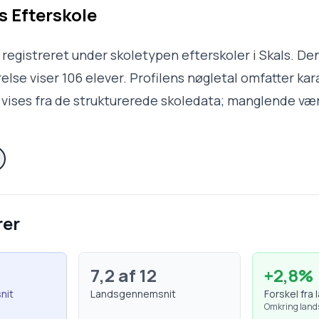
s Efterskole
r registreret under skoletypen efterskoler i Skals. D
else viser 106 elever. Profilens nøgletal omfatter k
 vises fra de strukturerede skoledata; manglende vær
rer
7,2
af 12
+
2,8
%
nit
Landsgennemsnit
Forskel fra 
Omkring lan