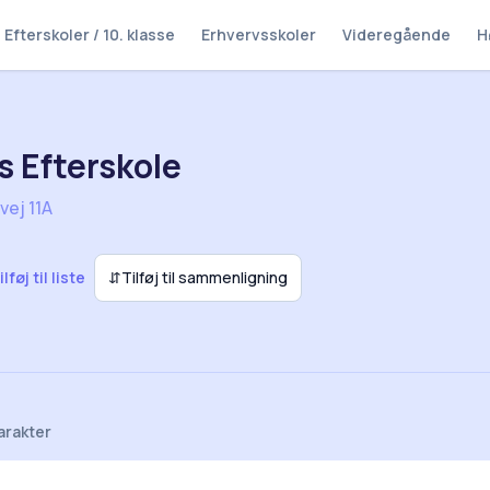
Efterskoler / 10. klasse
Erhvervsskoler
Videregående
H
s Efterskole
ej 11A
ilføj til liste
⇵
Tilføj til sammenligning
arakter