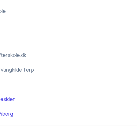
ole
fterskole.dk
i Vangkilde Terp
esiden
Viborg