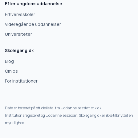
Efter ungdomsuddannelse
Erhvervsskoler
Videregående uddannelser
Universiteter
Skolegang.dk
Blog
Om os
For institutioner
Data er baseret på officielle tal fra Uddannelsesstatistik.dk,
Institutionsregisteret og Uddannelseszoom. Skolegang.dk er ikke tilknyttet en
myndighed.