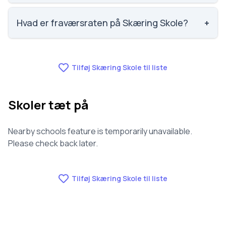
Faglig trivsel på Skæring Skole er 3.8 ud af 5,
nummer 133 ud af 3143 skoler. Scoren er baseret på
Hvad er fraværsraten på Skæring Skole?
+
elevernes egne besvarelser.
Fraværet på Skæring Skole er 4.8, nummer 77 ud af
3143 skoler.
Tilføj Skæring Skole til liste
Skoler tæt på
Nearby schools feature is temporarily unavailable.
Please check back later.
Tilføj Skæring Skole til liste