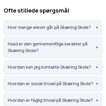
Ofte stillede spørgsmål
Hvor mange elever går på Skæring Skole?
+
Skæring Skole har 816 elever, hvilket gør den til
nummer 88 ud af 3143 skoler.
Hvad er den gennemsnitlige karakter på
+
Skæring Skole?
Karaktergennemsnittet på Skæring Skole er 8.4,
nummer 195 ud af 3143 skoler.
Hvordan kan jeg kontakte Skæring Skole?
+
Email: ska@mbu.aarhus.dk. Telefon: 8713 9600.
Adresse: Skæring Skole Skæring Skolevej 200, 8250
Hvordan er social trivsel på Skæring Skole?
+
Egå. Skoleleder: Anne Schwartz.
Social trivsel på Skæring Skole er 4.1 ud af 5, nummer
224 ud af 3143 skoler. Scoren er baseret på
Hvordan er faglig trivsel på Skæring Skole?
+
elevernes egne besvarelser.