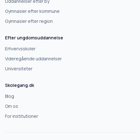
Uddannelser efter by
Videregående uddannelse
Gymnasier efter kommune
Gymnasier efter region
Næste
Efter ungdomsuddannelse
Deles kun med skoler, der matcher det, du søger.
Erhvervsskoler
Nej tak
Videregående uddannelser
Universiteter
Skolegang.dk
Blog
Om os
For institutioner