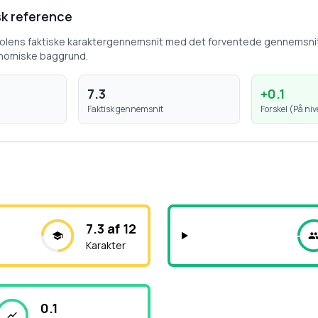
k reference
kolens faktiske karaktergennemsnit med det forventede gennemsni
nomiske baggrund.
7.3
+
0.1
Faktisk gennemsnit
Forskel (
På ni
7.3 af 12
Karakter
0.1