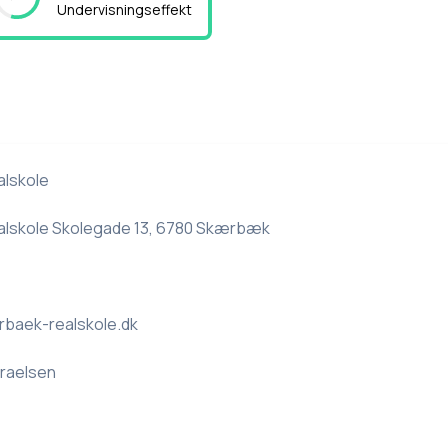
Undervisningseffekt
lskole
lskole Skolegade 13, 6780 Skærbæk
baek-realskole.dk
sraelsen