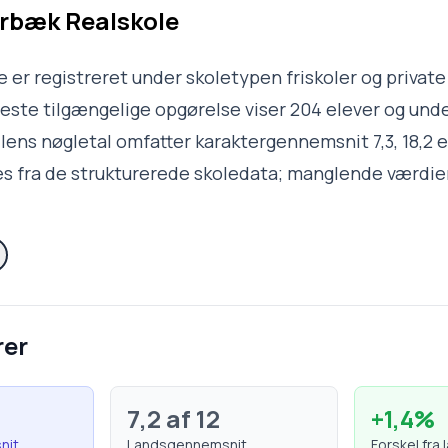
rbæk Realskole
er registreret under skoletypen friskoler og private
te tilgængelige opgørelse viser 204 elever og unde
filens nøgletal omfatter karaktergennemsnit 7,3, 18,2 e
s fra de strukturerede skoledata; manglende værdier
rer
7,2
af 12
+
1,4
%
nit
Landsgennemsnit
Forskel fra 