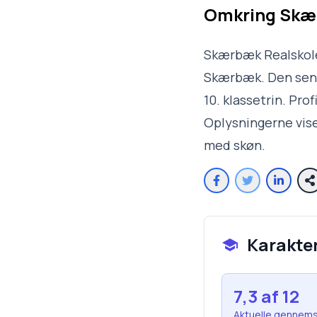
Omkring
Skæ
Skærbæk Realskole 
Skærbæk. Den senes
10. klassetrin. Pro
Oplysningerne vise
med skøn.
Karakte
7,3
af 12
Aktuelle gennems