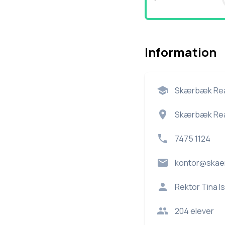
Information
Skærbæk Rea
Skærbæk Rea
7475 1124
kontor@skaer
Rektor
Tina I
204
elever