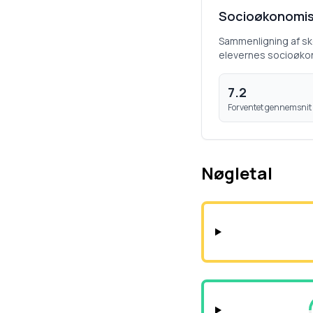
Socioøkonomis
Sammenligning af s
elevernes socioøko
7.2
Forventet gennemsnit
Nøgletal