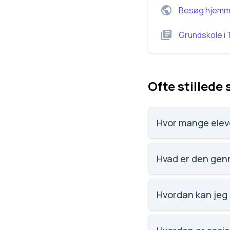
Besøg hjemm
Grundskole
i
Ofte stillede
Hvor mange elev
Skærbæk Realskole h
Hvad er den gen
Karaktergennemsnit
Hvordan kan jeg
Email: kontor@skae
Skolegade 13, 6780