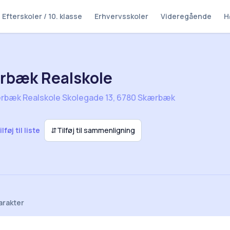
Efterskoler / 10. klasse
Erhvervsskoler
Videregående
H
rbæk Realskole
rbæk Realskole Skolegade 13, 6780 Skærbæk
ilføj til liste
⇵
Tilføj til sammenligning
arakter