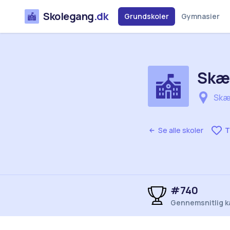
Skolegang
.dk
Grundskoler
Gymnasier
Skæ
Skæ
Se alle skoler
T
#740
Gennemsnitlig k