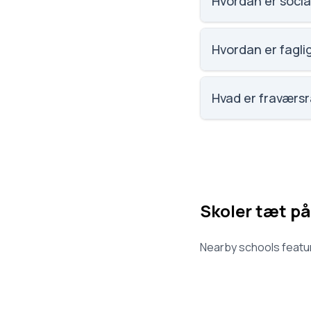
Hvordan er socia
Vi har ikke data om
Hvordan er fagli
Vi har ikke data om 
Hvad er fraværs
Vi har ikke data o
Skoler tæt på
Nearby schools featur