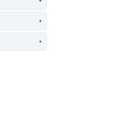
+
+
+