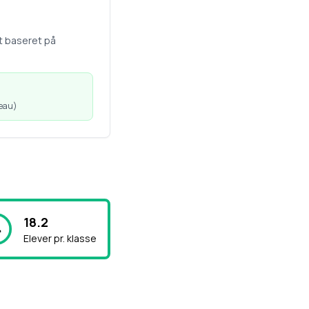
t baseret på
veau
)
18.2
Elever pr. klasse