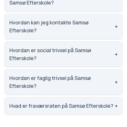
Samsø Efterskole?
Karaktergennemsnittet på Samsø Efterskole er 6.9,
nummer 1039 ud af 3143 skoler.
Hvordan kan jeg kontakte Samsø
+
Efterskole?
Email: sikkermail@samsoefterskole.dk. Telefon:
8659 1111. Adresse: Besser Kirkevej 30, Besser.
Hvordan er social trivsel på Samsø
+
Skoleleder: Jannick Marschall.
Efterskole?
Vi har ikke data om social trivsel for Samsø
Efterskole.
Hvordan er faglig trivsel på Samsø
+
Efterskole?
Vi har ikke data om faglig trivsel for Samsø
Efterskole.
Hvad er fraværsraten på Samsø Efterskole?
+
Vi har ikke data om fravær for Samsø Efterskole.