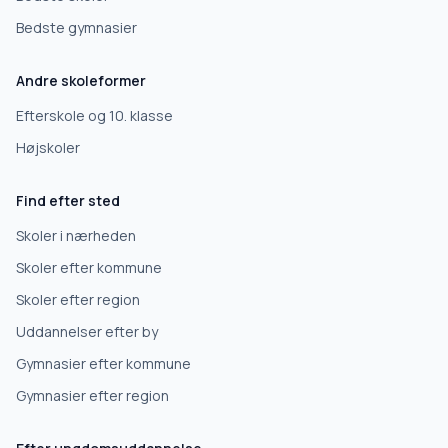
Bedste gymnasier
Efterskole
Andre skoleformer
10. klasse
Efterskole og 10. klasse
Højskoler
Gymnasium
Find efter sted
Erhvervsuddannelse
Skoler i nærheden
Skoler efter kommune
Højskole
Skoler efter region
Uddannelser efter by
Videregående uddannelse
Gymnasier efter kommune
Gymnasier efter region
Næste