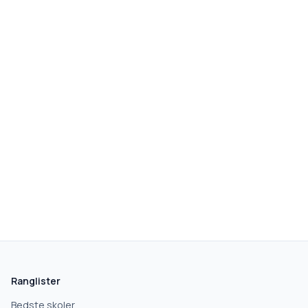
skolegang.dk
1 AF 5
Hvad leder du efter?
Vi bruger dit valg til at stille de rigtige spørgsmål.
Ranglister
Grundskole
Bedste skoler