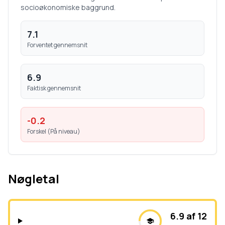
socioøkonomiske baggrund.
7.1
Forventet gennemsnit
6.9
Faktisk gennemsnit
-0.2
Forskel (
På niveau
)
Nøgletal
6.9 af 12