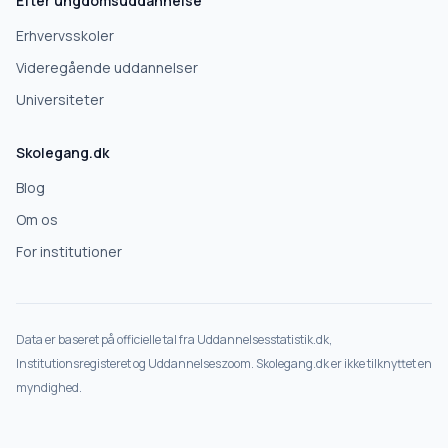
Efter ungdomsuddannelse
Deles kun med skoler, der matcher det, du søger.
Erhvervsskoler
Nej tak
Videregående uddannelser
Universiteter
Skolegang.dk
Blog
Om os
For institutioner
Data er baseret på officielle tal fra Uddannelsesstatistik.dk,
Institutionsregisteret og Uddannelseszoom. Skolegang.dk er ikke tilknyttet en
myndighed.