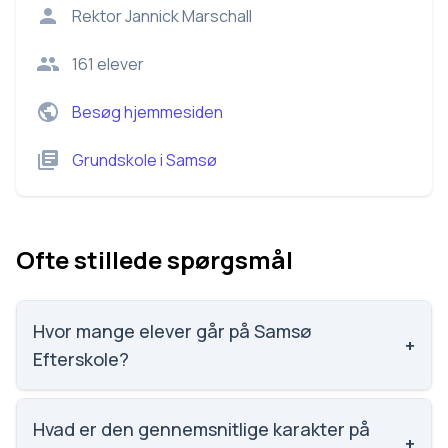
Rektor
Jannick Marschall
161
elever
Besøg hjemmesiden
Grundskole
i
Samsø
Ofte stillede spørgsmål
Hvor mange elever går på Samsø
+
Efterskole?
Samsø Efterskole har 161 elever, hvilket gør den til
nummer 1412 ud af 3143 skoler.
Hvad er den gennemsnitlige karakter på
+