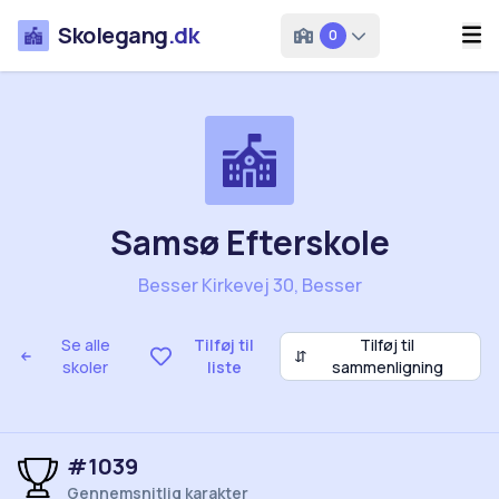
Skolegang
.dk
0
Samsø Efterskole
Besser Kirkevej 30, Besser
Se alle
Tilføj til
Tilføj til
⇵
skoler
liste
sammenligning
#1039
Gennemsnitlig karakter