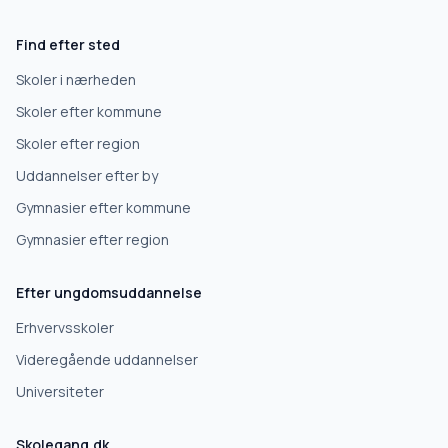
Gymnasium
Find efter sted
Erhvervsuddannelse
Skoler i nærheden
Skoler efter kommune
Højskole
Skoler efter region
Uddannelser efter by
Videregående uddannelse
Gymnasier efter kommune
Gymnasier efter region
Næste
Efter ungdomsuddannelse
Deles kun med skoler, der matcher det, du søger.
Erhvervsskoler
Nej tak
Videregående uddannelser
Universiteter
Skolegang.dk