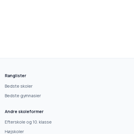
skolegang.dk
1 AF 5
Hvad leder du efter?
Vi bruger dit valg til at stille de rigtige spørgsmål.
Ranglister
Grundskole
Bedste skoler
Bedste gymnasier
Efterskole
Andre skoleformer
10. klasse
Efterskole og 10. klasse
Højskoler