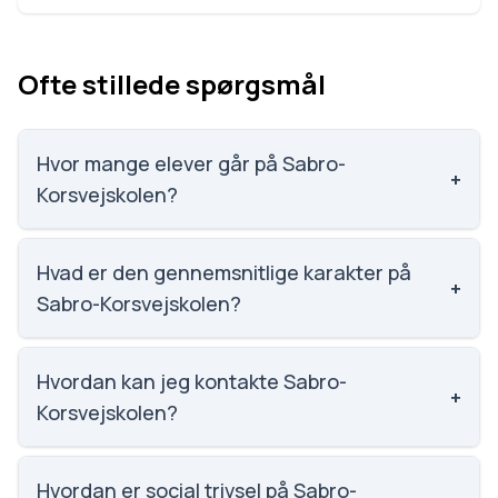
Ofte stillede spørgsmål
Hvor mange elever går på Sabro-
+
Korsvejskolen?
Sabro-Korsvejskolen har 624 elever, hvilket gør den
til nummer 304 ud af 3143 skoler.
Hvad er den gennemsnitlige karakter på
+
Sabro-Korsvejskolen?
Karaktergennemsnittet på Sabro-Korsvejskolen er
7.6, nummer 551 ud af 3143 skoler.
Hvordan kan jeg kontakte Sabro-
+
Korsvejskolen?
Email: sab@mbu.aarhus.dk. Telefon: 8713 9720.
Adresse: Sabro-Korsvejskolen Sabro Skolevej 4,
Hvordan er social trivsel på Sabro-