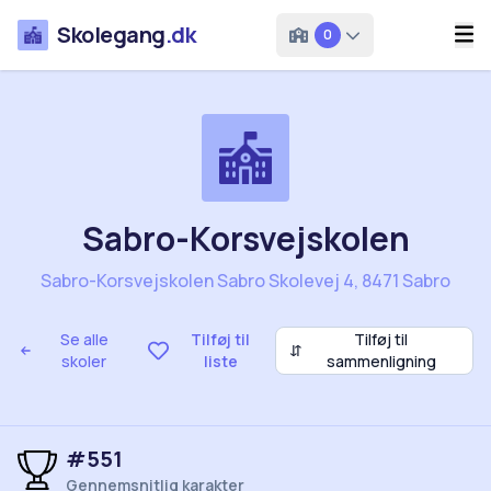
Skolegang
.dk
0
Sabro-Korsvejskolen
Sabro-Korsvejskolen Sabro Skolevej 4, 8471 Sabro
Se alle
Tilføj til
Tilføj til
⇵
skoler
liste
sammenligning
#551
Gennemsnitlig karakter