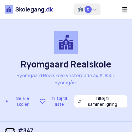
Skolegang
.dk
0
Ryomgaard Realskole
Ryomgaard Realskole Vestergade 34 A, 8550
Ryomgård
Se alle
Tilføj til
Tilføj til
⇵
skoler
liste
sammenligning
#347