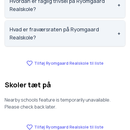
Hvordan er faglig trivsel på Ryomgaard
+
Realskole?
Vi har ikke data om faglig trivsel for Ryomgaard
Realskole.
Hvad er fraværsraten på Ryomgaard
+
Realskole?
Vi har ikke data om fravær for Ryomgaard Realskole.
Tilføj Ryomgaard Realskole til liste
Skoler tæt på
Nearby schools feature is temporarily unavailable.
Please check back later.
Tilføj Ryomgaard Realskole til liste