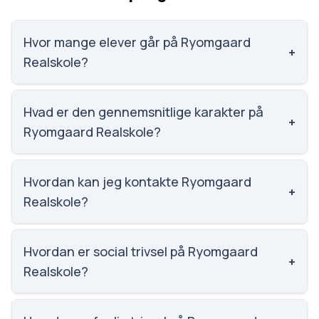
Hvor mange elever går på Ryomgaard
+
Realskole?
Ryomgaard Realskole har 286 elever, hvilket gør den
til nummer 960 ud af 3143 skoler.
Hvad er den gennemsnitlige karakter på
+
Ryomgaard Realskole?
Karaktergennemsnittet på Ryomgaard Realskole er
8, nummer 347 ud af 3143 skoler.
Hvordan kan jeg kontakte Ryomgaard
+
Realskole?
Email: ryomreal@ryomreal.dk. Telefon: 8639 4002.
Adresse: Ryomgaard Realskole Vestergade 34 A,
Hvordan er social trivsel på Ryomgaard
+
8550 Ryomgård. Skoleleder: Henrik Lisbjerg.
Realskole?
Vi har ikke data om social trivsel for Ryomgaard
Realskole.