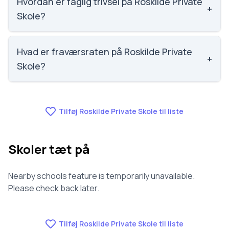
Hvordan er faglig trivsel på Roskilde Private
+
Skole?
Vi har ikke data om faglig trivsel for Roskilde Private
Skole.
Hvad er fraværsraten på Roskilde Private
+
Skole?
Vi har ikke data om fravær for Roskilde Private Skole.
Tilføj Roskilde Private Skole til liste
Skoler tæt på
Nearby schools feature is temporarily unavailable.
Please check back later.
Tilføj Roskilde Private Skole til liste