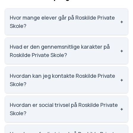
Hvor mange elever går på Roskilde Private
+
Skole?
Roskilde Private Skole har 99 elever, hvilket gør den
til nummer 1819 ud af 3143 skoler.
Hvad er den gennemsnitlige karakter på
+
Roskilde Private Skole?
Karaktergennemsnittet på Roskilde Private Skole er
9.6, nummer 10 ud af 3143 skoler.
Hvordan kan jeg kontakte Roskilde Private
+
Skole?
Email: rps@rps.dk. Telefon: 4635 8612. Adresse:
Roskilde Private Skole Dronning Sofiesvej 42, 4000
Hvordan er social trivsel på Roskilde Private
+
Roskilde. Skoleleder: Lone Mayntzhusen.
Skole?
Vi har ikke data om social trivsel for Roskilde Private
Skole.