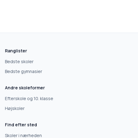
skolegang.dk
1 AF 5
Hvad leder du efter?
Vi bruger dit valg til at stille de rigtige spørgsmål.
Ranglister
Grundskole
Bedste skoler
Bedste gymnasier
Efterskole
Andre skoleformer
10. klasse
Efterskole og 10. klasse
Højskoler
Gymnasium
Find efter sted
Erhvervsuddannelse
Skoler i nærheden