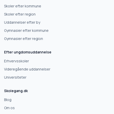
Skoler efter kommune
Højskole
Skoler efter region
Uddannelser efter by
Videregående uddannelse
Gymnasier efter kommune
Gymnasier efter region
Næste
Efter ungdomsuddannelse
Deles kun med skoler, der matcher det, du søger.
Erhvervsskoler
Nej tak
Videregående uddannelser
Universiteter
Skolegang.dk
Blog
Om os