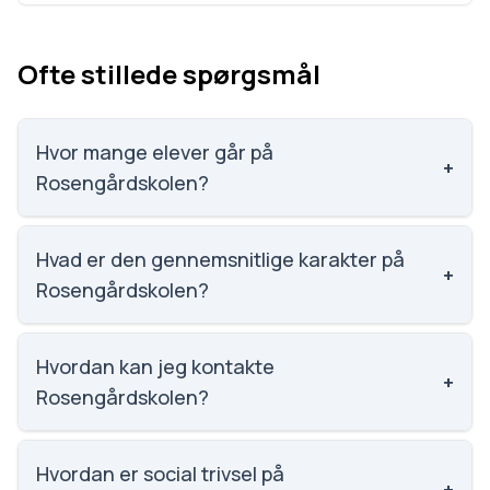
Ofte stillede spørgsmål
Hvor mange elever går på
+
Rosengårdskolen?
Rosengårdskolen har 523 elever, hvilket gør den til
nummer 476 ud af 3143 skoler.
Hvad er den gennemsnitlige karakter på
+
Rosengårdskolen?
Karaktergennemsnittet på Rosengårdskolen er 5.7,
nummer 1434 ud af 3143 skoler.
Hvordan kan jeg kontakte
+
Rosengårdskolen?
Email: rosengaardskolen.buf@odense.dk. Telefon:
6375 3700. Adresse: Rosengårdskolen
Hvordan er social trivsel på
+