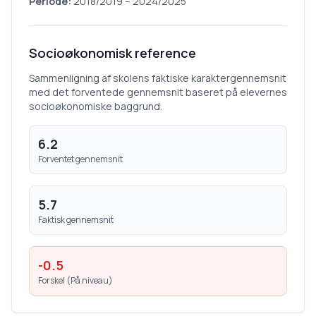
Periode:
2018/2019
–
2024/2025
Socioøkonomisk reference
Sammenligning af skolens faktiske karaktergennemsnit
med det forventede gennemsnit baseret på elevernes
socioøkonomiske baggrund.
6.2
Forventet gennemsnit
5.7
Faktisk gennemsnit
-0.5
Forskel (
På niveau
)