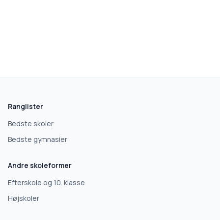
skolegang.dk
1 AF 5
Hvad leder du efter?
Vi bruger dit valg til at stille de rigtige spørgsmål.
Ranglister
Grundskole
Bedste skoler
Bedste gymnasier
Efterskole
Andre skoleformer
10. klasse
Efterskole og 10. klasse
Højskoler
Gymnasium