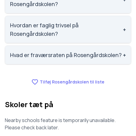
Stærmosegårdsvej 51, 5230 Odense M. Skoleleder:
Rosengårdskolen?
Maj-Britt Halle.
Social trivsel på Rosengårdskolen er 3.9 ud af 5,
nummer 856 ud af 3143 skoler. Scoren er baseret på
Hvordan er faglig trivsel på
+
elevernes egne besvarelser.
Rosengårdskolen?
Faglig trivsel på Rosengårdskolen er 3.6 ud af 5,
nummer 622 ud af 3143 skoler. Scoren er baseret på
Hvad er fraværsraten på Rosengårdskolen?
+
elevernes egne besvarelser.
Fraværet på Rosengårdskolen er 6.6, nummer 423
ud af 3143 skoler.
Tilføj Rosengårdskolen til liste
Skoler tæt på
Nearby schools feature is temporarily unavailable.
Please check back later.