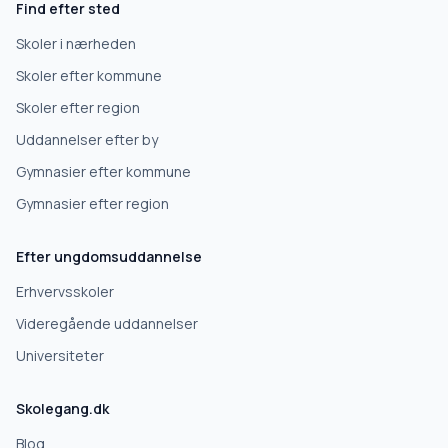
Find efter sted
Erhvervsuddannelse
Skoler i nærheden
Skoler efter kommune
Højskole
Skoler efter region
Uddannelser efter by
Videregående uddannelse
Gymnasier efter kommune
Gymnasier efter region
Næste
Efter ungdomsuddannelse
Deles kun med skoler, der matcher det, du søger.
Erhvervsskoler
Nej tak
Videregående uddannelser
Universiteter
Skolegang.dk
Blog