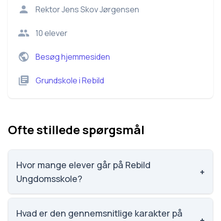
Rektor
Jens Skov Jørgensen
10
elever
Besøg hjemmesiden
Grundskole
i
Rebild
Ofte stillede spørgsmål
Hvor mange elever går på Rebild
+
Ungdomsskole?
Rebild Ungdomsskole har 10 elever, hvilket gør den til
nummer 2544 ud af 3143 skoler.
Hvad er den gennemsnitlige karakter på
+