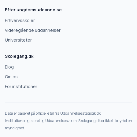
Efter ungdomsuddannelse
Erhvervsskoler
Videregående uddannelser
Universiteter
Skolegang.dk
Blog
Om os
For institutioner
Data er baseret på officielle tal fra Uddannelsesstatistik.dk,
Institutionsregisteret og Uddannelseszoom. Skolegang.dk er ikke tilknyttet en
myndighed.