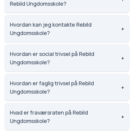
Rebild Ungdomsskole?
Vi har ikke data om karaktergennemsnittet for Rebild
Ungdomsskole.
Hvordan kan jeg kontakte Rebild
+
Ungdomsskole?
Email: ungdomsskolen@rebild.dk. Telefon: 9988
8360. Adresse: Grangårdsvej 13C. Skoleleder: Jens
Hvordan er social trivsel på Rebild
+
Skov Jørgensen.
Ungdomsskole?
Vi har ikke data om social trivsel for Rebild
Ungdomsskole.
Hvordan er faglig trivsel på Rebild
+
Ungdomsskole?
Vi har ikke data om faglig trivsel for Rebild
Ungdomsskole.
Hvad er fraværsraten på Rebild
+
Ungdomsskole?
Vi har ikke data om fravær for Rebild Ungdomsskole.