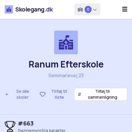
Skolegang
.dk
0
Ranum Efterskole
Seminarievej 23
Se alle
Tilføj til
Tilføj til
⇵
skoler
liste
sammenligning
#663
Gennemsnitlig karakter