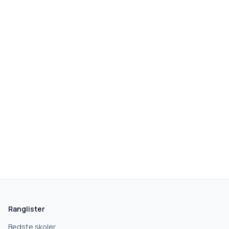
skolegang.dk
1 AF 5
Hvad leder du efter?
Vi bruger dit valg til at stille de rigtige spørgsmål.
Ranglister
Grundskole
Bedste skoler