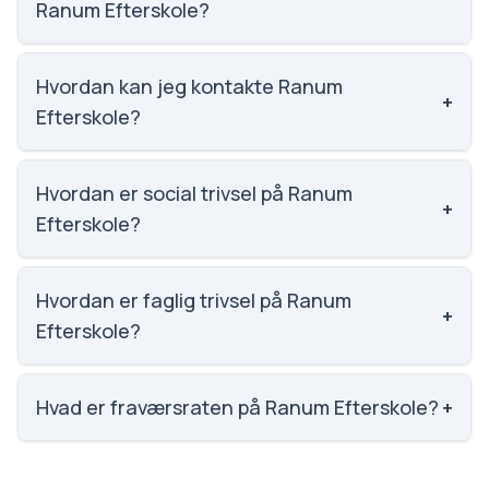
Ranum Efterskole?
Karaktergennemsnittet på Ranum Efterskole er 7.4,
nummer 663 ud af 3143 skoler.
Hvordan kan jeg kontakte Ranum
+
Efterskole?
Email: info@ranumefterskole.dk. Telefon: 9666
4400. Adresse: Seminarievej 23. Skoleleder: Olav
Hvordan er social trivsel på Ranum
+
Storm Johannsen.
Efterskole?
Vi har ikke data om social trivsel for Ranum
Efterskole.
Hvordan er faglig trivsel på Ranum
+
Efterskole?
Vi har ikke data om faglig trivsel for Ranum
Efterskole.
Hvad er fraværsraten på Ranum Efterskole?
+
Vi har ikke data om fravær for Ranum Efterskole.