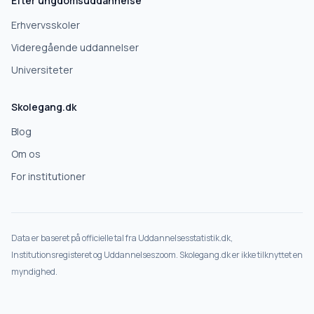
Efter ungdomsuddannelse
Deles kun med skoler, der matcher det, du søger.
Erhvervsskoler
Nej tak
Videregående uddannelser
Universiteter
Skolegang.dk
Blog
Om os
For institutioner
Data er baseret på officielle tal fra Uddannelsesstatistik.dk,
Institutionsregisteret og Uddannelseszoom. Skolegang.dk er ikke tilknyttet en
myndighed.