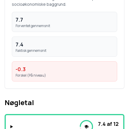
socioøkonomiske baggrund.
7.7
Forventet gennemsnit
7.4
Faktisk gennemsnit
-0.3
Forskel (
På niveau
)
Nøgletal
7.4 af 12