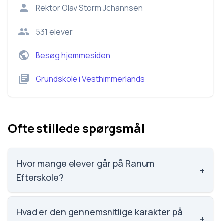
Rektor
Olav Storm Johannsen
531
elever
Besøg hjemmesiden
Grundskole
i
Vesthimmerlands
Ofte stillede spørgsmål
Hvor mange elever går på Ranum
+
Efterskole?
Ranum Efterskole har 531 elever, hvilket gør den til
nummer 459 ud af 3143 skoler.
Hvad er den gennemsnitlige karakter på
+