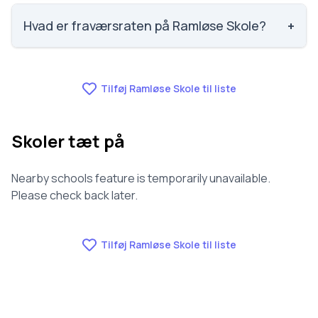
Faglig trivsel på Ramløse Skole er 3.6 ud af 5,
nummer 614 ud af 3143 skoler. Scoren er baseret på
Hvad er fraværsraten på Ramløse Skole?
+
elevernes egne besvarelser.
Fraværet på Ramløse Skole er 7.1, nummer 555 ud af
3143 skoler.
Tilføj Ramløse Skole til liste
Skoler tæt på
Nearby schools feature is temporarily unavailable.
Please check back later.
Tilføj Ramløse Skole til liste