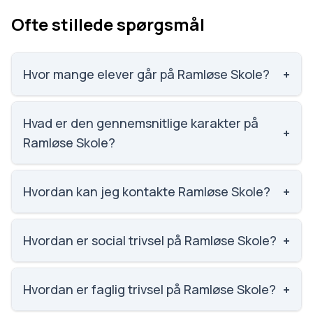
Ofte stillede spørgsmål
Hvor mange elever går på Ramløse Skole?
+
Ramløse Skole har 124 elever, hvilket gør den til
nummer 1632 ud af 3143 skoler.
Hvad er den gennemsnitlige karakter på
+
Ramløse Skole?
Vi har ikke data om karaktergennemsnittet for
Ramløse Skole.
Hvordan kan jeg kontakte Ramløse Skole?
+
Email: ramloese-skole@gribskov.dk. Telefon: 7249
9225. Adresse: Ramløse Skole Gl. Præstevej 2,
Hvordan er social trivsel på Ramløse Skole?
+
3200 Helsinge. Skoleleder: Marianne Manicus
Social trivsel på Ramløse Skole er 3.8 ud af 5,
Hansen.
nummer 1184 ud af 3143 skoler. Scoren er baseret
Hvordan er faglig trivsel på Ramløse Skole?
+
på elevernes egne besvarelser.