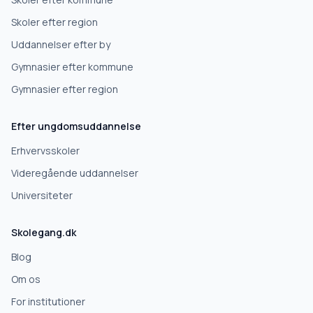
Højskole
Skoler efter region
Uddannelser efter by
Videregående uddannelse
Gymnasier efter kommune
Gymnasier efter region
Næste
Efter ungdomsuddannelse
Deles kun med skoler, der matcher det, du søger.
Erhvervsskoler
Nej tak
Videregående uddannelser
Universiteter
Skolegang.dk
Blog
Om os
For institutioner