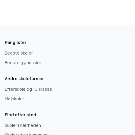
skolegang.dk
1 AF 5
Hvad leder du efter?
Vi bruger dit valg til at stille de rigtige spørgsmål.
Ranglister
Grundskole
Bedste skoler
Bedste gymnasier
Efterskole
Andre skoleformer
10. klasse
Efterskole og 10. klasse
Højskoler
Gymnasium
Find efter sted
Erhvervsuddannelse
Skoler i nærheden
Skoler efter kommune