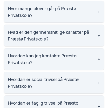
Hvor mange elever går på Præstø
+
Privatskole?
Præstø Privatskole har 200 elever, hvilket gør den til
nummer 1228 ud af 3143 skoler.
Hvad er den gennemsnitlige karakter på
+
Præstø Privatskole?
Karaktergennemsnittet på Præstø Privatskole er
8.3, nummer 225 ud af 3143 skoler.
Hvordan kan jeg kontakte Præstø
+
Privatskole?
Email: kontor@prps.dk. Telefon: 6141 7119. Adresse:
Præstø Privatskole Klosternakken 4, 4720 Præstø.
Hvordan er social trivsel på Præstø
+
Skoleleder: Henrik Kjøller.
Privatskole?
Vi har ikke data om social trivsel for Præstø
Privatskole.
Hvordan er faglig trivsel på Præstø
+