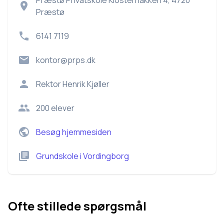
Præstø Privatskole Klosternakken 4, 4720
Præstø
6141 7119
kontor@prps.dk
Rektor
Henrik Kjøller
200
elever
Besøg hjemmesiden
Grundskole
i
Vordingborg
Ofte stillede spørgsmål