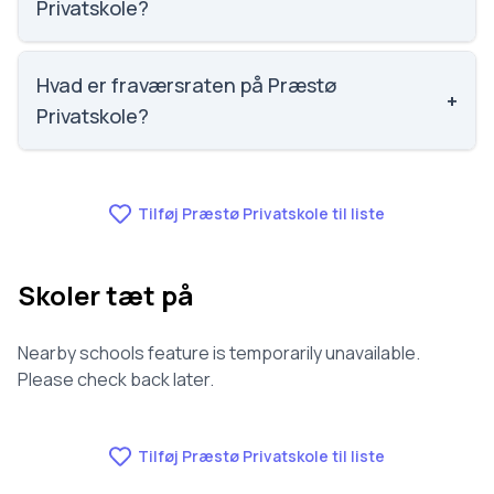
Privatskole?
Vi har ikke data om faglig trivsel for Præstø
Privatskole.
Hvad er fraværsraten på Præstø
+
Privatskole?
Vi har ikke data om fravær for Præstø Privatskole.
Tilføj Præstø Privatskole til liste
Skoler tæt på
Nearby schools feature is temporarily unavailable.
Please check back later.
Tilføj Præstø Privatskole til liste