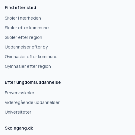
Find efter sted
Erhvervsuddannelse
Skoler i nærheden
Skoler efter kommune
Højskole
Skoler efter region
Uddannelser efter by
Videregående uddannelse
Gymnasier efter kommune
Gymnasier efter region
Næste
Efter ungdomsuddannelse
Deles kun med skoler, der matcher det, du søger.
Erhvervsskoler
Nej tak
Videregående uddannelser
Universiteter
Skolegang.dk