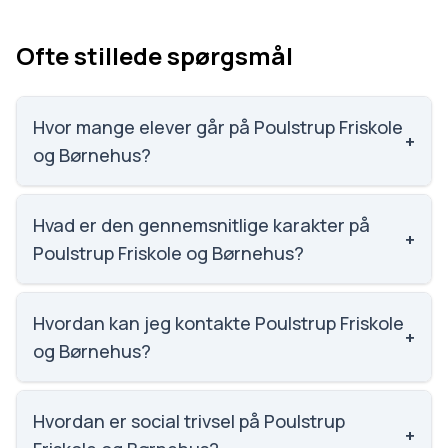
Ofte stillede spørgsmål
Hvor mange elever går på Poulstrup Friskole
+
og Børnehus?
Poulstrup Friskole og Børnehus har 221 elever,
hvilket gør den til nummer 1123 ud af 3143 skoler.
Hvad er den gennemsnitlige karakter på
+
Poulstrup Friskole og Børnehus?
Karaktergennemsnittet på Poulstrup Friskole og
Børnehus er 6.2, nummer 1346 ud af 3143 skoler.
Hvordan kan jeg kontakte Poulstrup Friskole
+
og Børnehus?
Email: info@poulstrupfri.net. Telefon: 7199 7103.
Adresse: Poulstrup Friskole og Børnehus Poulstrup
Hvordan er social trivsel på Poulstrup
+
Skolevej 1, 9760 Vrå. Skoleleder: Kristian Bertelsen.