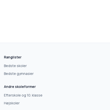
skolegang.dk
1 AF 5
Hvad leder du efter?
Vi bruger dit valg til at stille de rigtige spørgsmål.
Ranglister
Grundskole
Bedste skoler
Bedste gymnasier
Efterskole
Andre skoleformer
10. klasse
Efterskole og 10. klasse
Højskoler
Gymnasium