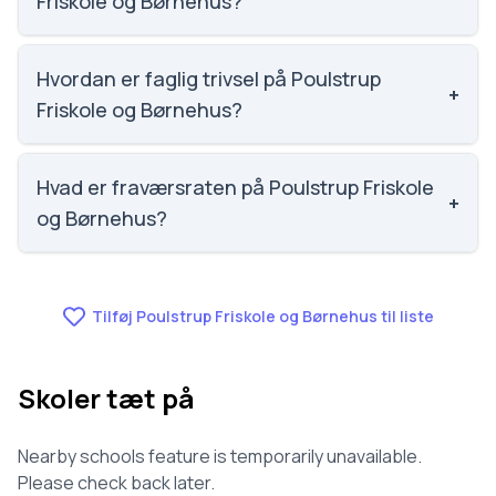
Friskole og Børnehus?
Vi har ikke data om social trivsel for Poulstrup
Friskole og Børnehus.
Hvordan er faglig trivsel på Poulstrup
+
Friskole og Børnehus?
Vi har ikke data om faglig trivsel for Poulstrup
Friskole og Børnehus.
Hvad er fraværsraten på Poulstrup Friskole
+
og Børnehus?
Vi har ikke data om fravær for Poulstrup Friskole og
Børnehus.
Tilføj Poulstrup Friskole og Børnehus til liste
Skoler tæt på
Nearby schools feature is temporarily unavailable.
Please check back later.