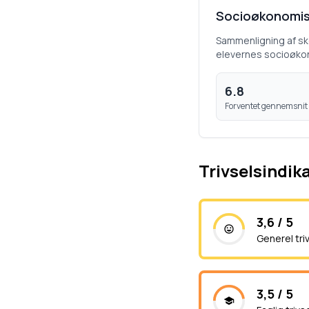
Socioøkonomis
Sammenligning af s
elevernes socioøko
6.8
Forventet gennemsnit
Trivselsindik
3,6 / 5
Generel tri
3,5 / 5