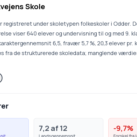
vejens Skole
r registreret under skoletypen folkeskoler i Odder. 
lse viser 640 elever og undervisning til og med 9. kl
araktergennemsnit 6,5, fravær 5,7 %, 20,3 elever pr. 
s fra de strukturerede skoledata; manglende værdier
rer
7,2
af 12
-9,7
%
nit
Landsgennemsnit
Forskel fra 