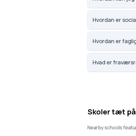
Email: parkvejenss
Odder. Skoleleder: 
Hvordan er social
Social trivsel på P
elevernes egne bes
Hvordan er faglig
Faglig trivsel på Pa
elevernes egne bes
Hvad er fraværsr
Fraværet på Parkvej
Skoler tæt på
Nearby schools featur