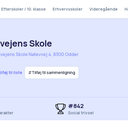
Efterskoler / 10. klasse
Erhvervsskoler
Videregående
H
vejens Skole
vejens Skole Nølevvej 4, 8300 Odder
ilføj til liste
⇵
Tilføj til sammenligning
#842
arakter
Social trivsel