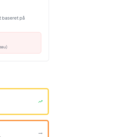
t baseret på
veau
)