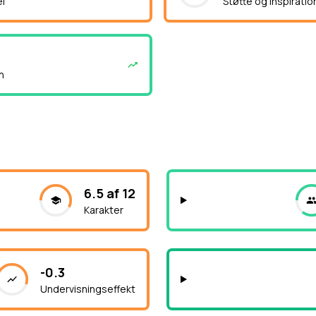
el
Støtte og inspiratio
n
6.5 af 12
Karakter
-0.3
Undervisningseffekt