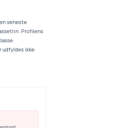
Den seneste
assetrin. Profilens
klasse.
 udfyldes ikke
landssnit