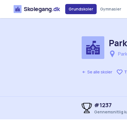
Skolegang
.dk
Grundskoler
Gymnasier
Park
Park
Se alle skoler
T
#1237
Gennemsnitlig k