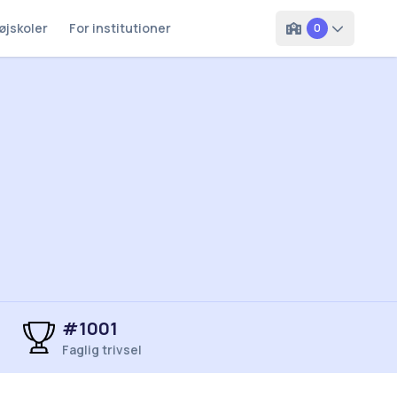
øjskoler
For institutioner
0
#1001
Faglig trivsel