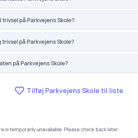
kole@odder.dk. Telefon: 8780 3666. Adresse: Parkvejens Skol
Harry Lauritsen.
 trivsel på Parkvejens Skole?
arkvejens Skole er 3.9 ud af 5, nummer 842 ud af 3143 skoler. 
varelser.
 trivsel på Parkvejens Skole?
rkvejens Skole er 3.5 ud af 5, nummer 1001 ud af 3143 skoler. 
varelser.
aten på Parkvejens Skole?
ens Skole er 5.7, nummer 206 ud af 3143 skoler.
Tilføj Parkvejens Skole til liste
e is temporarily unavailable. Please check back later.