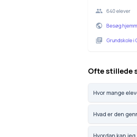
640
elever
Besøg hjemm
Grundskole
i
Ofte stillede
Hvor mange eleve
Parkvejens Skole har
Hvad er den genn
Karaktergennemsnitt
Hvordan kan jeg