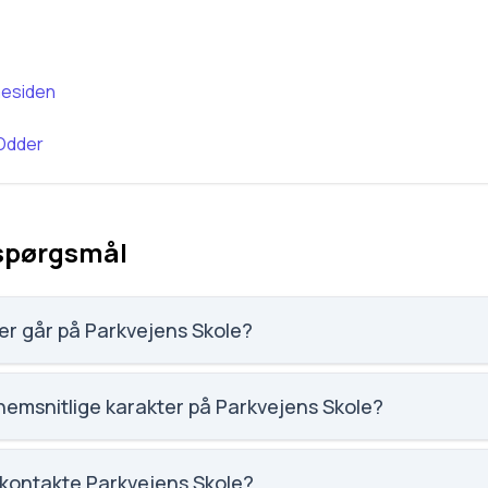
esiden
Odder
 spørgsmål
r går på Parkvejens Skole?
 640 elever, hvilket gør den til nummer 278 ud af 3143 skoler.
emsnitlige karakter på Parkvejens Skole?
et på Parkvejens Skole er 6.5, nummer 1237 ud af 3143 skole
 kontakte Parkvejens Skole?