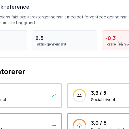
k reference
kolens faktiske karaktergennemsnit med det forventede gennemsni
nomiske baggrund.
6.5
-0.3
Faktisk gennemsnit
Forskel (
På ni
atorerer
3,9 / 5
vsel
Social trivsel
3,0 / 5