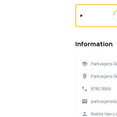
Information
Parkvejens S
Parkvejens Sk
8780 3666
parkvejenss
Rektor
Harry 