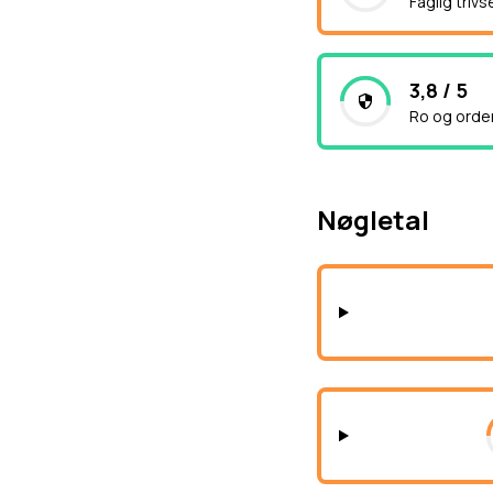
Faglig trivs
3,8 / 5
Ro og orde
Nøgletal