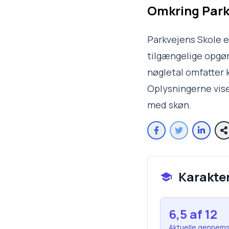
Omkring
Park
Parkvejens Skole e
tilgængelige opgøre
nøgletal omfatter k
Oplysningerne vise
med skøn.
Karakte
6,5
af 12
Aktuelle gennems