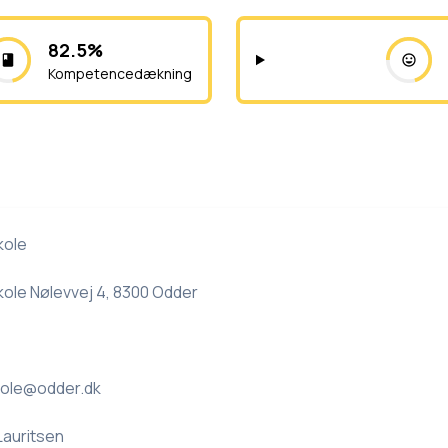
82.5%
Kompetencedækning
kole
ole Nølevvej 4, 8300 Odder
kole@odder.dk
Lauritsen