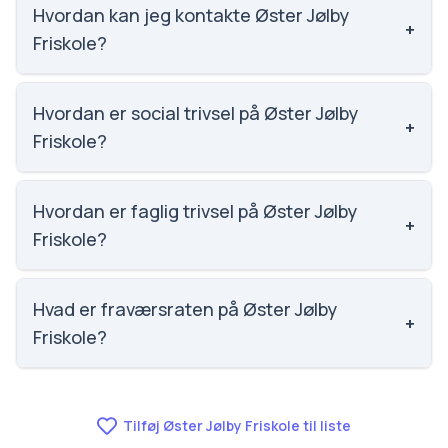
Jølby Friskole.
Hvordan kan jeg kontakte Øster Jølby
+
Friskole?
Email: kontor@ojf.dk. Telefon: 9774 1236. Adresse:
Øster Jølby Friskole Søndervej 43, 7950 Erslev.
Hvordan er social trivsel på Øster Jølby
+
Skoleleder: Simon Krabbesmark.
Friskole?
Vi har ikke data om social trivsel for Øster Jølby
Friskole.
Hvordan er faglig trivsel på Øster Jølby
+
Friskole?
Vi har ikke data om faglig trivsel for Øster Jølby
Friskole.
Hvad er fraværsraten på Øster Jølby
+
Friskole?
Vi har ikke data om fravær for Øster Jølby Friskole.
Tilføj Øster Jølby Friskole til liste