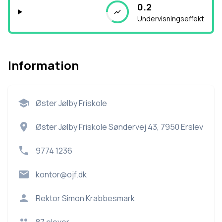
0.2
Undervisningseffekt
Information
Øster Jølby Friskole
Øster Jølby Friskole Søndervej 43, 7950 Erslev
9774 1236
kontor@ojf.dk
Rektor
Simon Krabbesmark