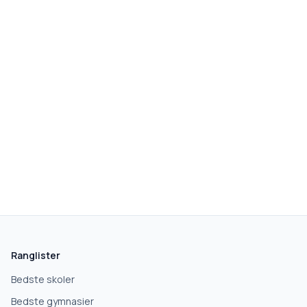
skolegang.dk
1 AF 5
Hvad leder du efter?
Vi bruger dit valg til at stille de rigtige spørgsmål.
Ranglister
Grundskole
Bedste skoler
Bedste gymnasier