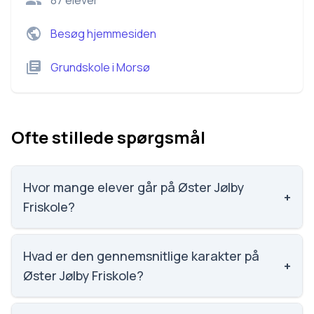
87
elever
Besøg hjemmesiden
Grundskole
i
Morsø
Ofte stillede spørgsmål
Hvor mange elever går på Øster Jølby
+
Friskole?
Øster Jølby Friskole har 87 elever, hvilket gør den til
nummer 1928 ud af 3143 skoler.
Hvad er den gennemsnitlige karakter på
+
Øster Jølby Friskole?
Vi har ikke data om karaktergennemsnittet for Øster