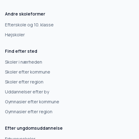
Efterskole
Andre skoleformer
10. klasse
Efterskole og 10. klasse
Højskoler
Gymnasium
Find efter sted
Erhvervsuddannelse
Skoler i nærheden
Skoler efter kommune
Højskole
Skoler efter region
Uddannelser efter by
Videregående uddannelse
Gymnasier efter kommune
Gymnasier efter region
Næste
Efter ungdomsuddannelse
Deles kun med skoler, der matcher det, du søger.
Erhvervsskoler