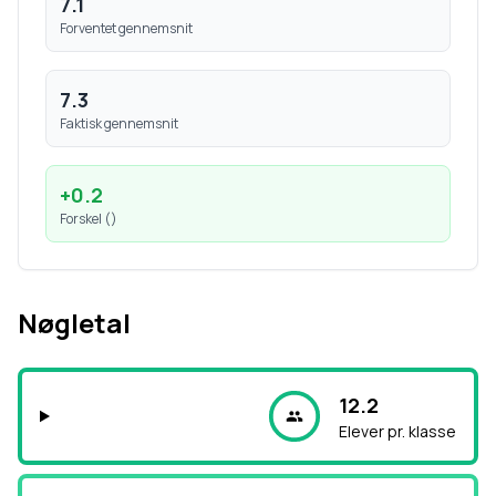
7.1
Forventet gennemsnit
7.3
Faktisk gennemsnit
+
0.2
Forskel (
)
Nøgletal
12.2
Elever pr. klasse