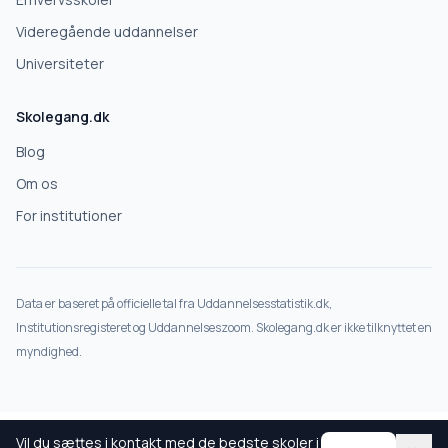
Nej tak
Videregående uddannelser
Universiteter
Skolegang.dk
Blog
Om os
For institutioner
Data er baseret på officielle tal fra Uddannelsesstatistik.dk,
Institutionsregisteret og Uddannelseszoom. Skolegang.dk er ikke tilknyttet en
myndighed.
Vil du sættes i kontakt med de bedste skoler i