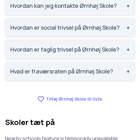
Ørnhøj Skole.
Hvordan kan jeg kontakte Ørnhøj Skole?
+
Email: OHS@herning.dk. Telefon: 9628 7980.
Adresse: Sørvad-Ørnhøj Skole Hovedgaden 32,
Hvordan er social trivsel på Ørnhøj Skole?
+
6973 Ørnhøj. Skoleleder: Carsten Dalsgaard.
Vi har ikke data om social trivsel for Ørnhøj Skole.
Hvordan er faglig trivsel på Ørnhøj Skole?
+
Vi har ikke data om faglig trivsel for Ørnhøj Skole.
Hvad er fraværsraten på Ørnhøj Skole?
+
Vi har ikke data om fravær for Ørnhøj Skole.
Tilføj Ørnhøj Skole til liste
Skoler tæt på
Nearby schools feature is temporarily unavailable.