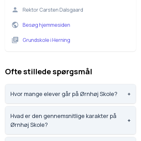
Rektor
Carsten Dalsgaard
Besøg hjemmesiden
Grundskole
i
Herning
Ofte stillede spørgsmål
Hvor mange elever går på Ørnhøj Skole?
+
Vi har ikke data om elevtallet på Ørnhøj Skole.
Hvad er den gennemsnitlige karakter på
+
Ørnhøj Skole?
Vi har ikke data om karaktergennemsnittet for