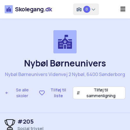
Skolegang
.dk
0
Nybøl Børneunivers
Nybøl Børneunivers Videnvej 2 Nybøl, 6400 Sønderborg
Se alle
Tilføj til
Tilføj til
⇵
skoler
liste
sammenligning
#205
Social trivsel