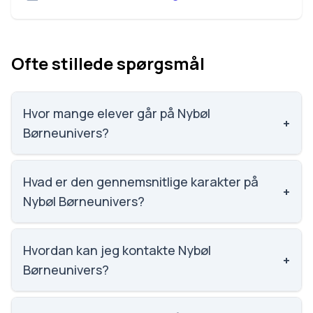
Ofte stillede spørgsmål
Hvor mange elever går på Nybøl
+
Børneunivers?
Nybøl Børneunivers har 128 elever, hvilket gør den til
nummer 1602 ud af 3143 skoler.
Hvad er den gennemsnitlige karakter på
+
Nybøl Børneunivers?
Vi har ikke data om karaktergennemsnittet for Nybøl
Børneunivers.
Hvordan kan jeg kontakte Nybøl
+
Børneunivers?
Email: nyboel-skole@sonderborg.dk. Telefon: 7446