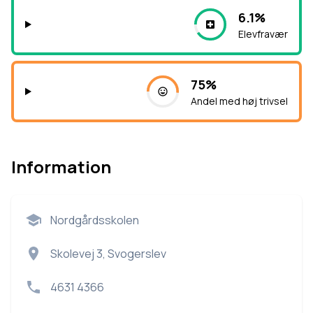
6.1%
Elevfravær
75%
Andel med høj trivsel
Information
Nordgårdsskolen
Skolevej 3, Svogerslev
4631 4366