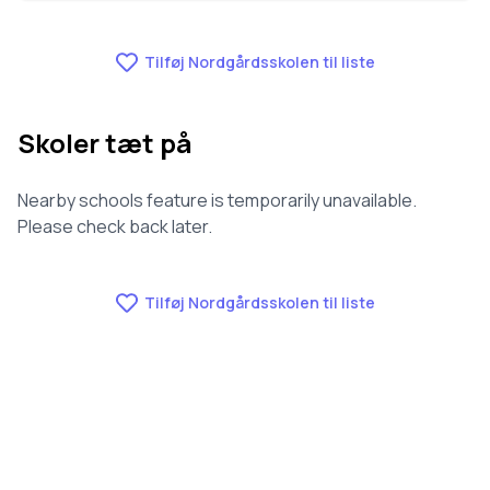
Fraværet på Nordgårdsskolen er 6.1, nummer 295 ud
af 3143 skoler.
Tilføj Nordgårdsskolen til liste
Skoler tæt på
Nearby schools feature is temporarily unavailable.
Please check back later.
Tilføj Nordgårdsskolen til liste