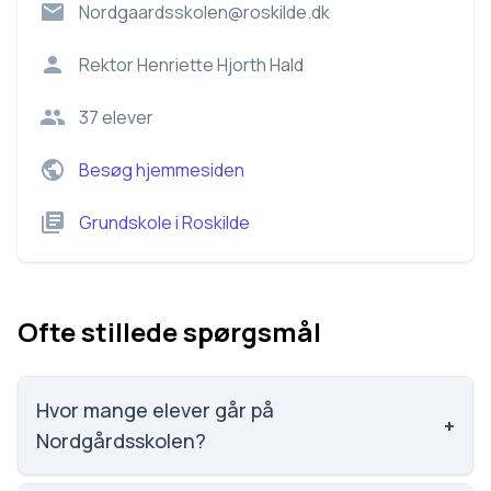
Nordgaardsskolen@roskilde.dk
Rektor
Henriette Hjorth Hald
37
elever
Besøg hjemmesiden
Grundskole
i
Roskilde
Ofte stillede spørgsmål
Hvor mange elever går på
+
Nordgårdsskolen?
Nordgårdsskolen har 37 elever, hvilket gør den til