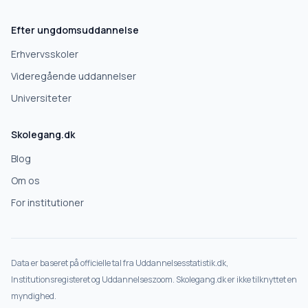
Efter ungdomsuddannelse
Erhvervsskoler
Videregående uddannelser
Universiteter
Skolegang.dk
Blog
Om os
For institutioner
Data er baseret på officielle tal fra Uddannelsesstatistik.dk,
Institutionsregisteret og Uddannelseszoom. Skolegang.dk er ikke tilknyttet en
myndighed.