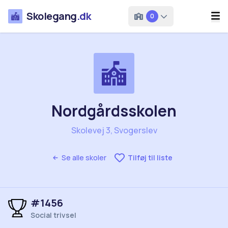
Skolegang
.dk
0
Nordgårdsskolen
Skolevej 3, Svogerslev
Se alle skoler
Tilføj til liste
#1456
Social trivsel