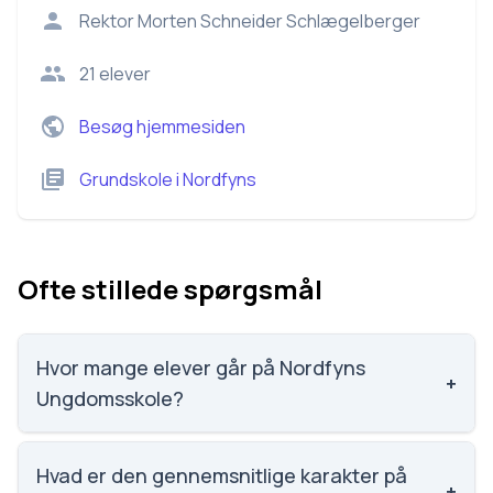
Rektor
Morten Schneider Schlægelberger
21
elever
Besøg hjemmesiden
Grundskole
i
Nordfyns
Ofte stillede spørgsmål
Hvor mange elever går på Nordfyns
+
Ungdomsskole?
Nordfyns Ungdomsskole har 21 elever, hvilket gør
den til nummer 2443 ud af 3143 skoler.
Hvad er den gennemsnitlige karakter på
+