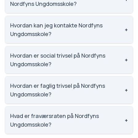
Nordfyns Ungdomsskole?
Vi har ikke data om karaktergennemsnittet for
Nordfyns Ungdomsskole.
Hvordan kan jeg kontakte Nordfyns
+
Ungdomsskole?
Email: ungdomsskolen@nordfynskommune.dk.
Telefon: 6482 8425. Adresse: Nordmarksvej 2.
Hvordan er social trivsel på Nordfyns
+
Skoleleder: Morten Schneider Schlægelberger.
Ungdomsskole?
Vi har ikke data om social trivsel for Nordfyns
Ungdomsskole.
Hvordan er faglig trivsel på Nordfyns
+
Ungdomsskole?
Vi har ikke data om faglig trivsel for Nordfyns
Ungdomsskole.
Hvad er fraværsraten på Nordfyns
+
Ungdomsskole?
Vi har ikke data om fravær for Nordfyns