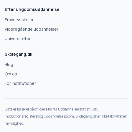
Efter ungdomsuddannelse
Erhvervsskoler
Videregående uddannelser
Universiteter
Skolegang.dk
Blog
Om os
For institutioner
Data er baseret på officielle tal fra Uddannelsesstatistik.dk,
Institutionsregisteret og Uddannelseszoom. Skolegang.dk er ikke tilknyttet en
myndighed.