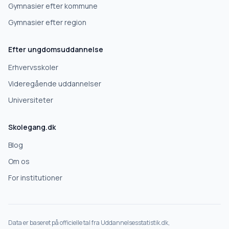
Gymnasier efter kommune
Gymnasier efter region
Næste
Efter ungdomsuddannelse
Deles kun med skoler, der matcher det, du søger.
Erhvervsskoler
Nej tak
Videregående uddannelser
Universiteter
Skolegang.dk
Blog
Om os
For institutioner
Data er baseret på officielle tal fra Uddannelsesstatistik.dk,