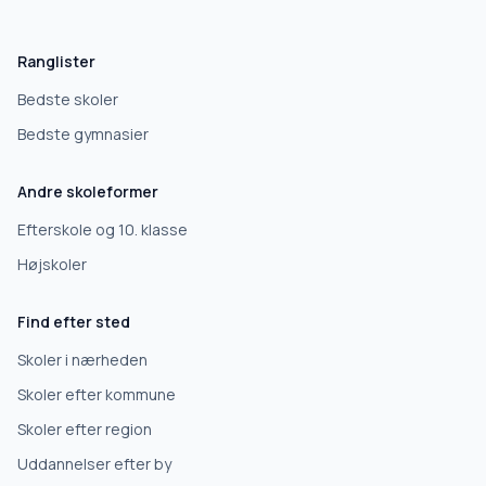
Hvad leder du efter?
Vi bruger dit valg til at stille de rigtige spørgsmål.
Ranglister
Grundskole
Bedste skoler
Bedste gymnasier
Efterskole
Andre skoleformer
10. klasse
Efterskole og 10. klasse
Højskoler
Gymnasium
Find efter sted
Erhvervsuddannelse
Skoler i nærheden
Skoler efter kommune
Højskole
Skoler efter region
Uddannelser efter by
Videregående uddannelse