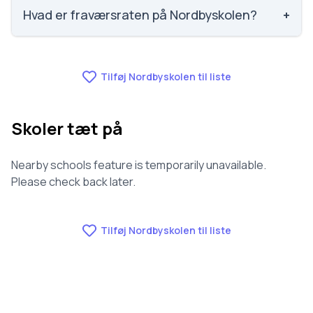
584 ud af 3143 skoler. Scoren er baseret på
Hvad er fraværsraten på Nordbyskolen?
+
elevernes egne besvarelser.
Fraværet på Nordbyskolen er 7, nummer 523 ud af
3143 skoler.
Tilføj Nordbyskolen til liste
Skoler tæt på
Nearby schools feature is temporarily unavailable.
Please check back later.
Tilføj Nordbyskolen til liste