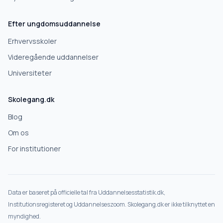
Efter ungdomsuddannelse
Erhvervsskoler
Videregående uddannelser
Universiteter
Skolegang.dk
Blog
Om os
For institutioner
Data er baseret på officielle tal fra Uddannelsesstatistik.dk,
Institutionsregisteret og Uddannelseszoom. Skolegang.dk er ikke tilknyttet en
myndighed.