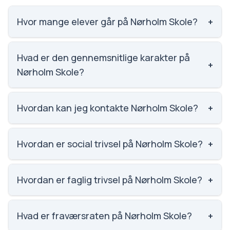
Hvor mange elever går på Nørholm Skole?
+
Nørholm Skole har 103 elever, hvilket gør den til
nummer 1790 ud af 3143 skoler.
Hvad er den gennemsnitlige karakter på
+
Nørholm Skole?
Vi har ikke data om karaktergennemsnittet for
Nørholm Skole.
Hvordan kan jeg kontakte Nørholm Skole?
+
Email: Noerholmskole@aalborg.dk. Telefon: 9982
4272. Adresse: Nørholm Skole Nørholmsvej 480,
Hvordan er social trivsel på Nørholm Skole?
+
9240 Nibe. Skoleleder: Merete Bachmann.
Social trivsel på Nørholm Skole er 3.8 ud af 5,
nummer 1178 ud af 3143 skoler. Scoren er baseret på
Hvordan er faglig trivsel på Nørholm Skole?
+
elevernes egne besvarelser.
Faglig trivsel på Nørholm Skole er 3.5 ud af 5,
nummer 998 ud af 3143 skoler. Scoren er baseret på
Hvad er fraværsraten på Nørholm Skole?
+
elevernes egne besvarelser.