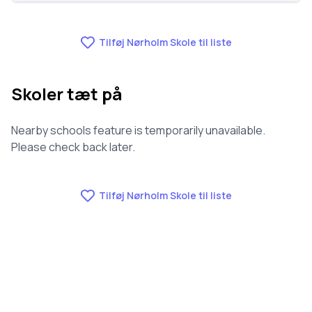
Fraværet på Nørholm Skole er 8.3, nummer 949 ud af
3143 skoler.
Tilføj Nørholm Skole til liste
Skoler tæt på
Nearby schools feature is temporarily unavailable.
Please check back later.
Tilføj Nørholm Skole til liste