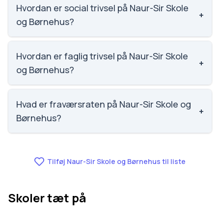
5780. Adresse: Naur-Sir Skole Sirvej 3, 7500
Hvordan er social trivsel på Naur-Sir Skole
+
Holstebro. Skoleleder: Jesper Byskov Tjørnelund.
og Børnehus?
Social trivsel på Naur-Sir Skole og Børnehus er 4.1 ud
af 5, nummer 201 ud af 3143 skoler. Scoren er
Hvordan er faglig trivsel på Naur-Sir Skole
+
baseret på elevernes egne besvarelser.
og Børnehus?
Faglig trivsel på Naur-Sir Skole og Børnehus er 3.5
ud af 5, nummer 986 ud af 3143 skoler. Scoren er
Hvad er fraværsraten på Naur-Sir Skole og
+
baseret på elevernes egne besvarelser.
Børnehus?
Fraværet på Naur-Sir Skole og Børnehus er 6.8,
nummer 470 ud af 3143 skoler.
Tilføj Naur-Sir Skole og Børnehus til liste
Skoler tæt på