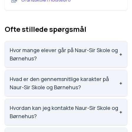
Ofte stillede spørgsmål
Hvor mange elever går på Naur-Sir Skole og
+
Børnehus?
Naur-Sir Skole og Børnehus har 103 elever, hvilket
gør den til nummer 1789 ud af 3143 skoler.
Hvad er den gennemsnitlige karakter på
+
Naur-Sir Skole og Børnehus?
Vi har ikke data om karaktergennemsnittet for Naur-
Sir Skole og Børnehus.
Hvordan kan jeg kontakte Naur-Sir Skole og
+
Børnehus?
Email: Naur-Sir.skole@holstebro.dk. Telefon: 9611