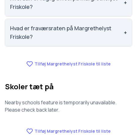
+
Friskole?
Vi har ikke data om faglig trivsel for Margrethelyst
Friskole.
Hvad er fraværsraten på Margrethelyst
+
Friskole?
Vi har ikke data om fravær for Margrethelyst
Friskole.
Tilføj Margrethelyst Friskole til liste
Skoler tæt på
Nearby schools feature is temporarily unavailable.
Please check back later.
Tilføj Margrethelyst Friskole til liste