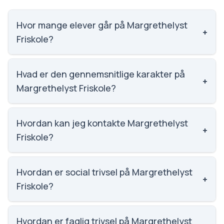
Hvor mange elever går på Margrethelyst
+
Friskole?
Margrethelyst Friskole har 36 elever, hvilket gør den
til nummer 2321 ud af 3143 skoler.
Hvad er den gennemsnitlige karakter på
+
Margrethelyst Friskole?
Vi har ikke data om karaktergennemsnittet for
Margrethelyst Friskole.
Hvordan kan jeg kontakte Margrethelyst
+
Friskole?
Email: kontor@margrethelyst.dk. Telefon: 7734
8529. Adresse: Margrethelyst Friskole Persievej 2,
Hvordan er social trivsel på Margrethelyst
+
8300 Odder. Skoleleder: Morten Guldberg.
Friskole?
Vi har ikke data om social trivsel for Margrethelyst
Friskole.
Hvordan er faglig trivsel på Margrethelyst