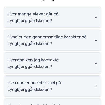
Hvor mange elever går på
+
Lyngbjerggårdskolen?
Lyngbjerggårdskolen har 213 elever, hvilket gør den
til nummer 1156 ud af 3143 skoler.
Hvad er den gennemsnitlige karakter på
+
Lyngbjerggårdskolen?
Karaktergennemsnittet på Lyngbjerggårdskolen er
8.5, nummer 149 ud af 3143 skoler.
Hvordan kan jeg kontakte
+
Lyngbjerggårdskolen?
Email: Post@lyngbjerggaardskolen.dk. Telefon:
9838 9100. Adresse: Lyngbjerggårdskolen
Hvordan er social trivsel på
+
Ridemandsmøllevej 52, 9230 Svenstrup J.
Lyngbjerggårdskolen?
Skoleleder: Erik Steffensen.
Vi har ikke data om social trivsel for
Lyngbjerggårdskolen.