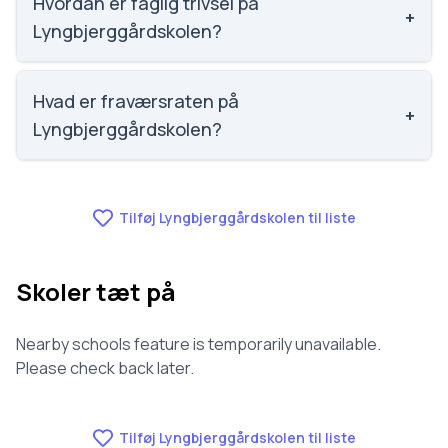
Hvordan er faglig trivsel på
+
Lyngbjerggårdskolen?
Vi har ikke data om faglig trivsel for
Lyngbjerggårdskolen.
Hvad er fraværsraten på
+
Lyngbjerggårdskolen?
Vi har ikke data om fravær for Lyngbjerggårdskolen.
Tilføj Lyngbjerggårdskolen til liste
Skoler tæt på
Nearby schools feature is temporarily unavailable.
Please check back later.
Tilføj Lyngbjerggårdskolen til liste