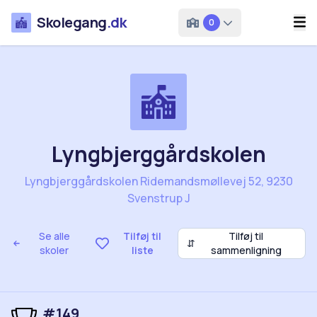
Skolegang
.dk
0
Lyngbjerggårdskolen
Lyngbjerggårdskolen Ridemandsmøllevej 52, 9230
Svenstrup J
Se alle
Tilføj til
Tilføj til
⇵
skoler
liste
sammenligning
#149