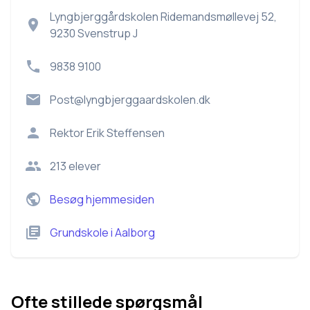
Lyngbjerggårdskolen Ridemandsmøllevej 52,
9230 Svenstrup J
9838 9100
Post@lyngbjerggaardskolen.dk
Rektor
Erik Steffensen
213
elever
Besøg hjemmesiden
Grundskole
i
Aalborg
Ofte stillede spørgsmål