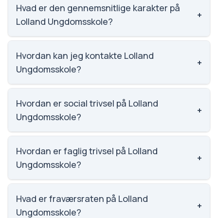
til nummer 2475 ud af 3143 skoler.
Hvad er den gennemsnitlige karakter på
+
Lolland Ungdomsskole?
Vi har ikke data om karaktergennemsnittet for
Lolland Ungdomsskole.
Hvordan kan jeg kontakte Lolland
+
Ungdomsskole?
Email: ungdomsskolen@lolland.dk. Telefon: 5467
7166. Adresse: Gyvelvej 3. Skoleleder: Claus Kloster
Hvordan er social trivsel på Lolland
+
Jeppesen.
Ungdomsskole?
Vi har ikke data om social trivsel for Lolland
Ungdomsskole.
Hvordan er faglig trivsel på Lolland
+
Ungdomsskole?
Vi har ikke data om faglig trivsel for Lolland
Ungdomsskole.
Hvad er fraværsraten på Lolland
+
Ungdomsskole?