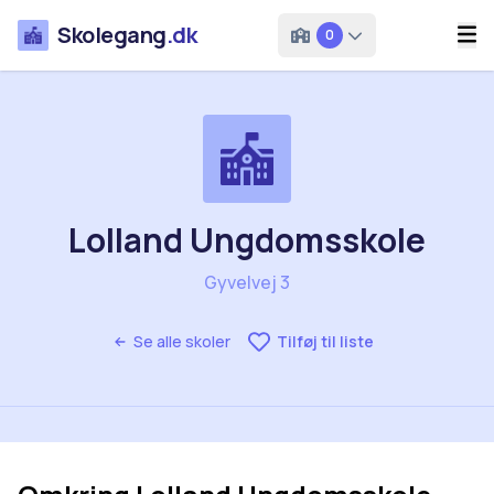
Skolegang
.dk
0
Lolland Ungdomsskole
Gyvelvej 3
Se alle skoler
Tilføj til liste