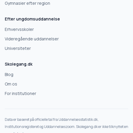
Gymnasier efter region
Efter ungdomsuddannelse
Erhvervsskoler
Videregående uddannelser
Universiteter
Skolegang.dk
Blog
Om os
For institutioner
Data er baseret på officielle tal fra Uddannelsesstatistik.dk,
Institutionsregisteret og Uddannelseszoom. Skolegang.dk er ikke tilknyttet en