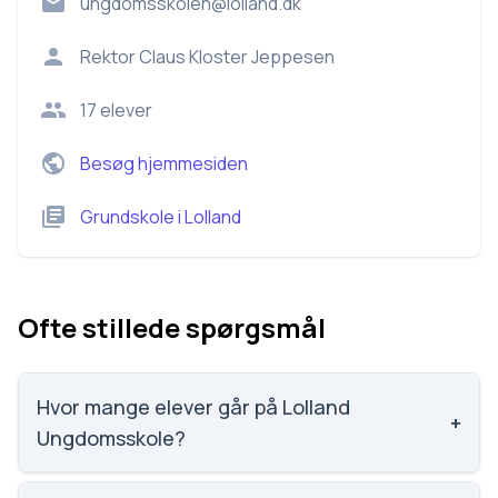
ungdomsskolen@lolland.dk
Rektor
Claus Kloster Jeppesen
17
elever
Besøg hjemmesiden
Grundskole
i
Lolland
Ofte stillede spørgsmål
Hvor mange elever går på Lolland
+
Ungdomsskole?
Lolland Ungdomsskole har 17 elever, hvilket gør den