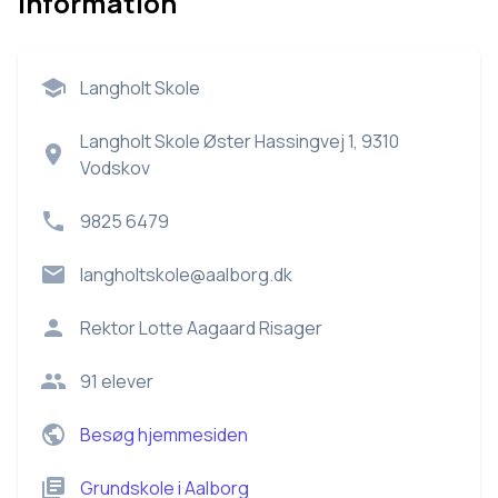
Information
Langholt Skole
Langholt Skole Øster Hassingvej 1, 9310
Vodskov
9825 6479
langholtskole@aalborg.dk
Rektor
Lotte Aagaard Risager
91
elever
Besøg hjemmesiden
Grundskole
i
Aalborg