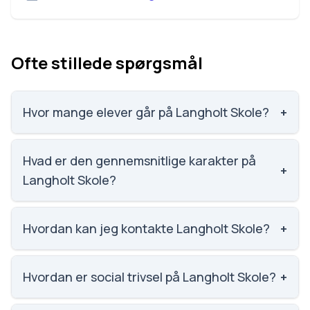
Ofte stillede spørgsmål
Hvor mange elever går på Langholt Skole?
+
Langholt Skole har 91 elever, hvilket gør den til
nummer 1893 ud af 3143 skoler.
Hvad er den gennemsnitlige karakter på
+
Langholt Skole?
Vi har ikke data om karaktergennemsnittet for
Langholt Skole.
Hvordan kan jeg kontakte Langholt Skole?
+
Email: langholtskole@aalborg.dk. Telefon: 9825
6479. Adresse: Langholt Skole Øster Hassingvej 1,
Hvordan er social trivsel på Langholt Skole?
+
9310 Vodskov. Skoleleder: Lotte Aagaard Risager.
Social trivsel på Langholt Skole er 4.4 ud af 5,