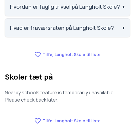
nummer 17 ud af 3143 skoler. Scoren er baseret på
Hvordan er faglig trivsel på Langholt Skole?
+
elevernes egne besvarelser.
Faglig trivsel på Langholt Skole er 3.9 ud af 5,
nummer 42 ud af 3143 skoler. Scoren er baseret på
Hvad er fraværsraten på Langholt Skole?
+
elevernes egne besvarelser.
Fraværet på Langholt Skole er 7.2, nummer 577 ud af
3143 skoler.
Tilføj Langholt Skole til liste
Skoler tæt på
Nearby schools feature is temporarily unavailable.
Please check back later.
Tilføj Langholt Skole til liste