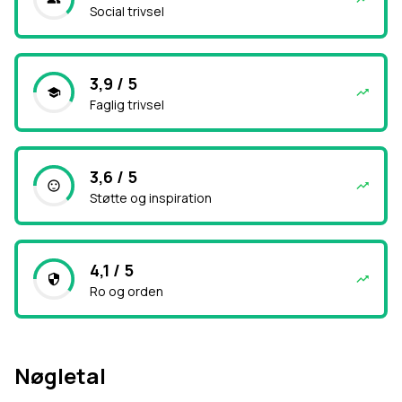
Social trivsel
3,9 / 5
Faglig trivsel
3,6 / 5
Støtte og inspiration
4,1 / 5
Ro og orden
Nøgletal