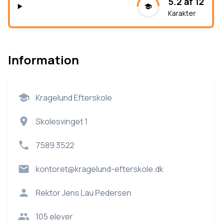
5.2 af 12
Karakter
Information
Kragelund Efterskole
Skolesvinget 1
7589 3522
kontoret@kragelund-efterskole.dk
Rektor
Jens Lau Pedersen
105
elever