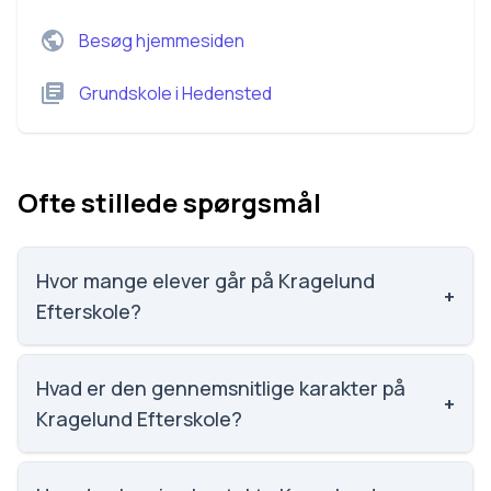
Besøg hjemmesiden
Grundskole
i
Hedensted
Ofte stillede spørgsmål
Hvor mange elever går på Kragelund
+
Efterskole?
Kragelund Efterskole har 105 elever, hvilket gør den
til nummer 1767 ud af 3143 skoler.
Hvad er den gennemsnitlige karakter på
+
Kragelund Efterskole?
Karaktergennemsnittet på Kragelund Efterskole er