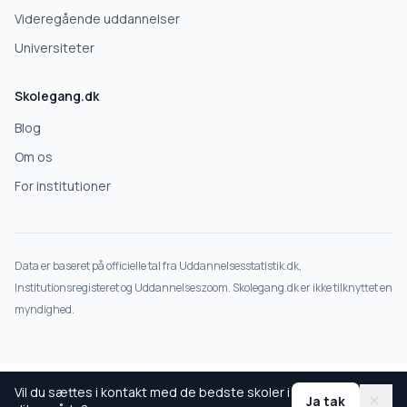
Videregående uddannelser
Universiteter
Skolegang.dk
Blog
Om os
For institutioner
Data er baseret på officielle tal fra Uddannelsesstatistik.dk,
Institutionsregisteret og Uddannelseszoom. Skolegang.dk er ikke tilknyttet en
myndighed.
Vil du sættes i kontakt med de bedste skoler i
Ja tak