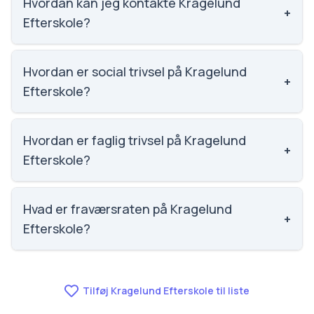
5.2, nummer 1476 ud af 3143 skoler.
Hvordan kan jeg kontakte Kragelund
+
Efterskole?
Email: kontoret@kragelund-efterskole.dk. Telefon:
7589 3522. Adresse: Skolesvinget 1. Skoleleder:
Hvordan er social trivsel på Kragelund
+
Jens Lau Pedersen.
Efterskole?
Vi har ikke data om social trivsel for Kragelund
Efterskole.
Hvordan er faglig trivsel på Kragelund
+
Efterskole?
Vi har ikke data om faglig trivsel for Kragelund
Efterskole.
Hvad er fraværsraten på Kragelund
+
Efterskole?
Vi har ikke data om fravær for Kragelund Efterskole.
Tilføj Kragelund Efterskole til liste