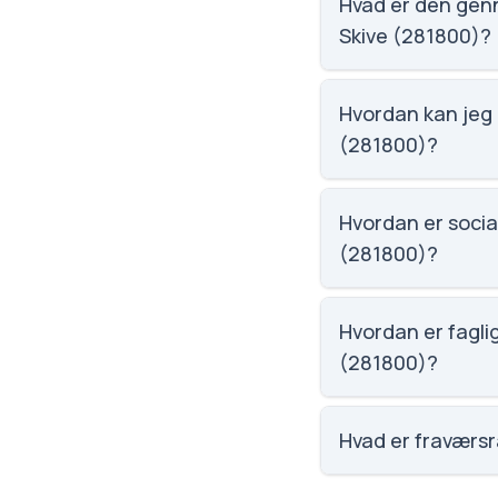
2252 ud af 3143 sko
Hvad er den genn
Skive (281800)?
Vi har ikke data om
(281800).
Hvordan kan jeg 
(281800)?
Email: krabbeshus@
Jakob Holten Olsen
Hvordan er social
(281800)?
Social trivsel på K
ud af 3143 skoler. 
Hvordan er faglig
(281800)?
Faglig trivsel på K
ud af 3143 skoler. 
Hvad er fraværsr
Fraværet på Krabbes