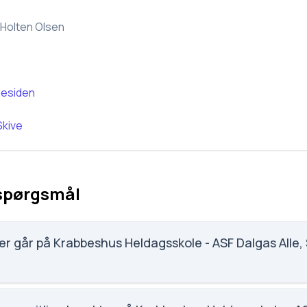
Holten Olsen
esiden
Skive
 spørgsmål
r går på Krabbeshus Heldagsskole - ASF Dalgas Alle, 
kole - ASF Dalgas Alle, Skive (281800) har 44 elever, hvilket 