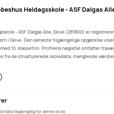
beshus Heldagsskole - ASF Dalgas Alle
skole - ASF Dalgas Alle, Skive (281800) er registrer
børn i Skive. Den seneste tilgængelige opgørelse vise
 med 10. klassetrin. Profilens nøgletal omfatter fravæ
s fra de strukturerede skoledata; manglende værdier
rer
terdata tilgængelig for denne skole.