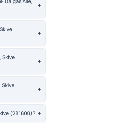
F Dalgas Alle,
+
gas Alle, Skive
Skive
+
1. Skoleleder:
, Skive
+
6 ud af 5, nummer 4
, Skive
+
2 ud af 5, nummer 6
Skive (281800)?
+
ummer 117 ud af