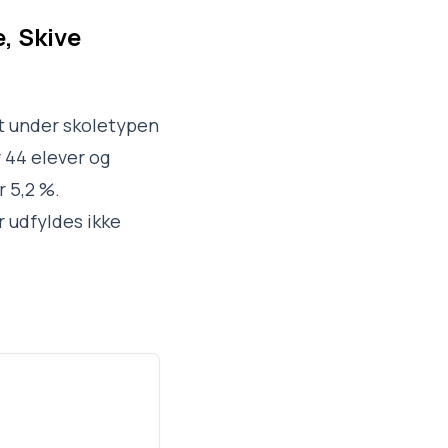
, Skive
et under skoletypen
r 44 elever og
r 5,2 %.
 udfyldes ikke