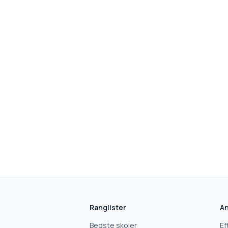
skolegang.dk
1 AF 5
Hvad leder du efter?
Vi bruger dit valg til at stille de rigtige spørgsmål.
Ranglister
An
Bedste skoler
Ef