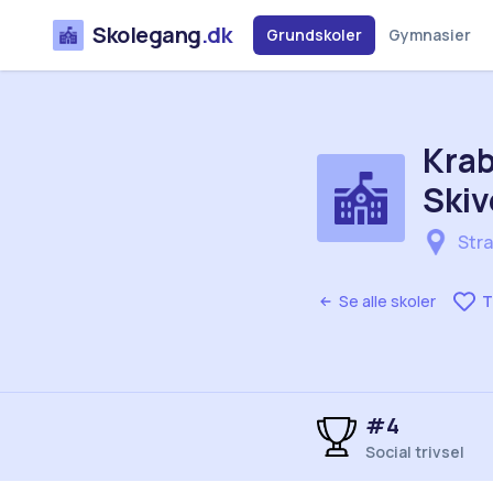
Skolegang
.dk
Grundskoler
Gymnasier
Krab
Skiv
Stra
Se alle skoler
T
#4
Social trivsel