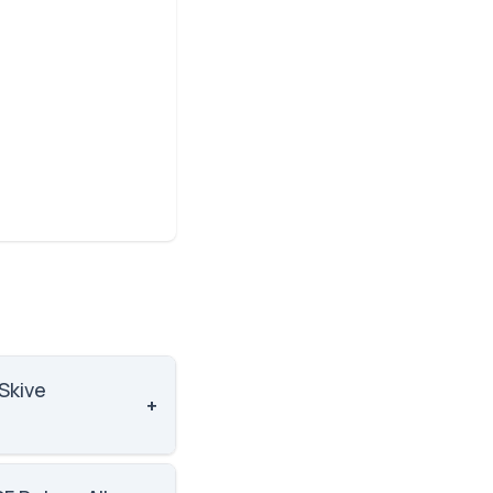
Skive
+
gør den til nummer