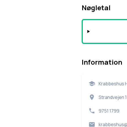
Nøgletal
Information
Krabbeshus He
Strandvejen 1
9751 1799
krabbeshus@