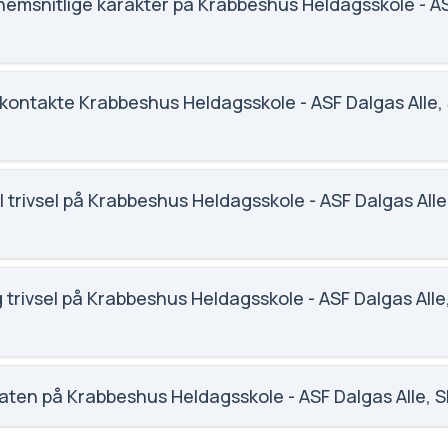
ler.
emsnitlige karakter på Krabbeshus Heldagsskole - AS
 karaktergennemsnittet for Krabbeshus Heldagsskole - ASF Dal
kontakte Krabbeshus Heldagsskole - ASF Dalgas Alle, 
skivekommune.dk. Telefon: 9751 1799. Adresse: Strandvejen 1
.
 trivsel på Krabbeshus Heldagsskole - ASF Dalgas Alle
rabbeshus Heldagsskole - ASF Dalgas Alle, Skive (281800) er 4.
Scoren er baseret på elevernes egne besvarelser.
 trivsel på Krabbeshus Heldagsskole - ASF Dalgas Alle
rabbeshus Heldagsskole - ASF Dalgas Alle, Skive (281800) er 4.
Scoren er baseret på elevernes egne besvarelser.
aten på Krabbeshus Heldagsskole - ASF Dalgas Alle, 
hus Heldagsskole - ASF Dalgas Alle, Skive (281800) er 5.2, n