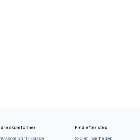
dre skoleformer
Find efter sted
terskole og 10. klasse
Skoler i nærheden