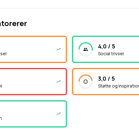
atorerer
4,0 / 5
vsel
Social trivsel
3,0 / 5
el
Støtte og inspiratio
n