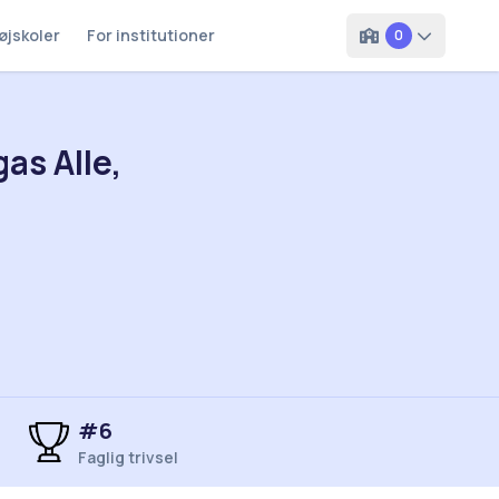
øjskoler
For institutioner
0
as Alle,
#6
Faglig trivsel