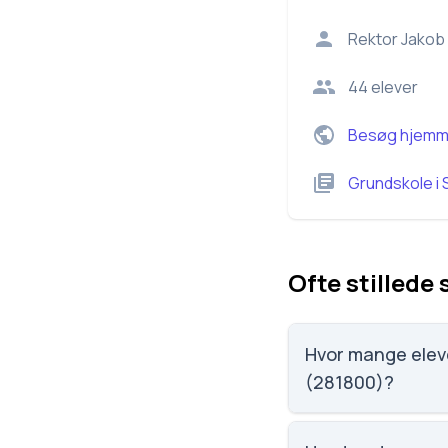
Rektor
Jakob 
44
elever
Besøg hjemm
Grundskole
i
Ofte stillede
Hvor mange eleve
(281800)?
Krabbeshus Heldagss