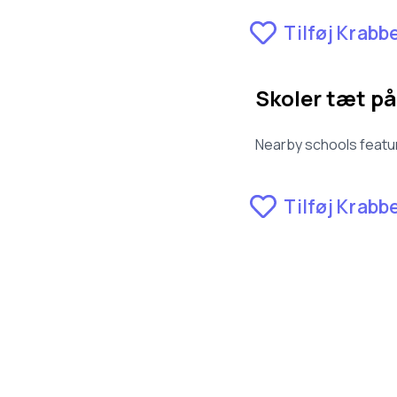
3143 skoler.
Tilføj Krabb
Skoler tæt på
Nearby schools featur
Tilføj Krabb