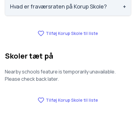
952 ud af 3143 skoler. Scoren er baseret på
Hvad er fraværsraten på Korup Skole?
+
elevernes egne besvarelser.
Fraværet på Korup Skole er 6.8, nummer 467 ud af
3143 skoler.
Tilføj Korup Skole til liste
Skoler tæt på
Nearby schools feature is temporarily unavailable.
Please check back later.
Tilføj Korup Skole til liste