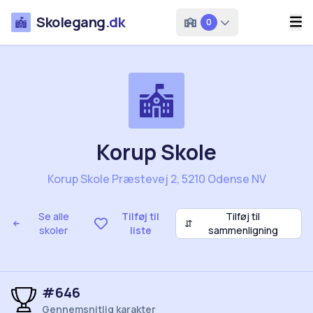
Skolegang
.dk
0
Korup Skole
Korup Skole Præstevej 2, 5210 Odense NV
Se alle
Tilføj til
Tilføj til
⇵
skoler
liste
sammenligning
#646
Gennemsnitlig karakter