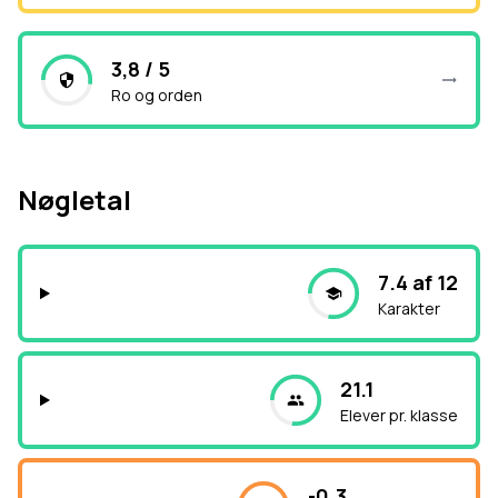
3,8 / 5
Ro og orden
Nøgletal
7.4 af 12
Karakter
21.1
Elever pr. klasse
-0.3