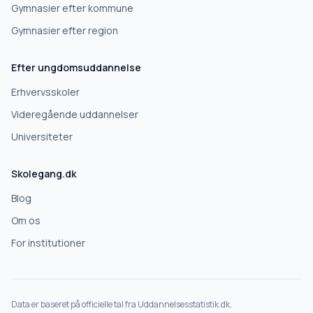
Gymnasier efter kommune
Gymnasier efter region
Næste
Efter ungdomsuddannelse
Deles kun med skoler, der matcher det, du søger.
Erhvervsskoler
Nej tak
Videregående uddannelser
Universiteter
Skolegang.dk
Blog
Om os
For institutioner
Data er baseret på officielle tal fra Uddannelsesstatistik.dk,