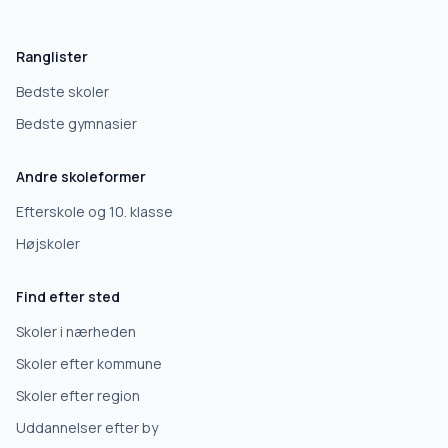
Hvad leder du efter?
Vi bruger dit valg til at stille de rigtige spørgsmål.
Ranglister
Grundskole
Bedste skoler
Bedste gymnasier
Efterskole
Andre skoleformer
10. klasse
Efterskole og 10. klasse
Højskoler
Gymnasium
Find efter sted
Erhvervsuddannelse
Skoler i nærheden
Skoler efter kommune
Højskole
Skoler efter region
Uddannelser efter by
Videregående uddannelse