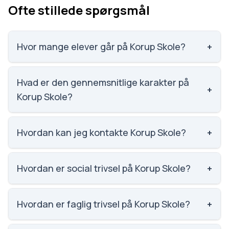
Ofte stillede spørgsmål
Hvor mange elever går på Korup Skole?
+
Korup Skole har 508 elever, hvilket gør den til
nummer 503 ud af 3143 skoler.
Hvad er den gennemsnitlige karakter på
+
Korup Skole?
Karaktergennemsnittet på Korup Skole er 7.4,
nummer 646 ud af 3143 skoler.
Hvordan kan jeg kontakte Korup Skole?
+
Email: korup-skole.buf@odense.dk. Telefon: 6375
1200. Adresse: Korup Skole Præstevej 2, 5210
Hvordan er social trivsel på Korup Skole?
+
Odense NV. Skoleleder: Simon Hempel-Jørgensen.
Social trivsel på Korup Skole er 3.9 ud af 5, nummer
779 ud af 3143 skoler. Scoren er baseret på
Hvordan er faglig trivsel på Korup Skole?
+
elevernes egne besvarelser.
Faglig trivsel på Korup Skole er 3.5 ud af 5, nummer