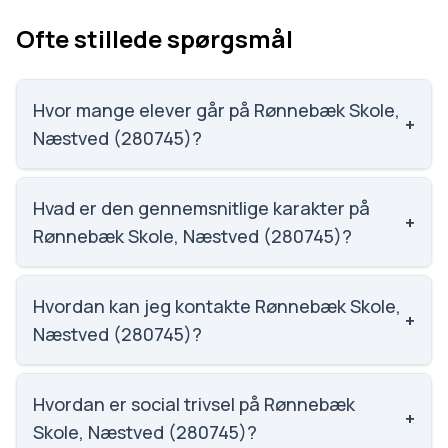
Ofte stillede spørgsmål
Hvor mange elever går på Rønnebæk Skole,
+
Næstved (280745)?
Rønnebæk Skole, Næstved (280745) har 145 elever,
hvilket gør den til nummer 1492 ud af 3143 skoler.
Hvad er den gennemsnitlige karakter på
+
Rønnebæk Skole, Næstved (280745)?
Vi har ikke data om karaktergennemsnittet for
Rønnebæk Skole, Næstved (280745).
Hvordan kan jeg kontakte Rønnebæk Skole,
+
Næstved (280745)?
Email: kobberbakkeskolen@naestved.dk. Telefon:
5588 8200. Adresse: Parkvej 109. Skoleleder:
Hvordan er social trivsel på Rønnebæk
+
Jørgen Rhode Wilms.
Skole, Næstved (280745)?