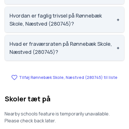
Social trivsel på Rønnebæk Skole, Næstved
(280745) er 4.1 ud af 5, nummer 187 ud af 3143
Hvordan er faglig trivsel på Rønnebæk
+
skoler. Scoren er baseret på elevernes egne
Skole, Næstved (280745)?
besvarelser.
Faglig trivsel på Rønnebæk Skole, Næstved
(280745) er 3.3 ud af 5, nummer 1408 ud af 3143
Hvad er fraværsraten på Rønnebæk Skole,
+
skoler. Scoren er baseret på elevernes egne
Næstved (280745)?
besvarelser.
Fraværet på Rønnebæk Skole, Næstved (280745)
er 8.3, nummer 945 ud af 3143 skoler.
Tilføj Rønnebæk Skole, Næstved (280745) til liste
Skoler tæt på
Nearby schools feature is temporarily unavailable.
Please check back later.