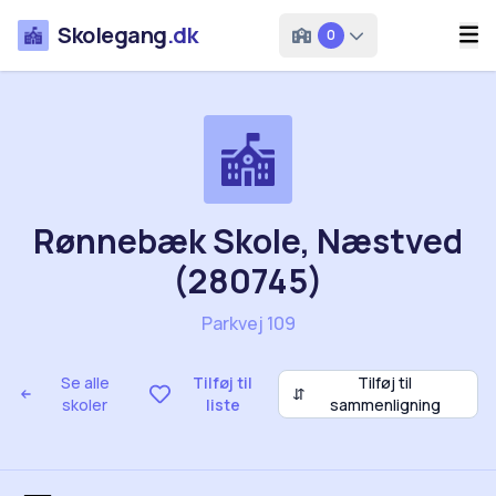
Skolegang
.dk
0
Rønnebæk Skole, Næstved
(280745)
Parkvej 109
Se alle
Tilføj til
Tilføj til
⇵
skoler
liste
sammenligning