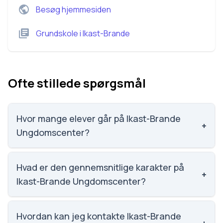
Besøg hjemmesiden
Grundskole
i
Ikast-Brande
Ofte stillede spørgsmål
Hvor mange elever går på Ikast-Brande
+
Ungdomscenter?
Ikast-Brande Ungdomscenter har 117 elever, hvilket
gør den til nummer 1670 ud af 3143 skoler.
Hvad er den gennemsnitlige karakter på
+
Ikast-Brande Ungdomscenter?
Vi har ikke data om karaktergennemsnittet for Ikast-
Brande Ungdomscenter.
Hvordan kan jeg kontakte Ikast-Brande