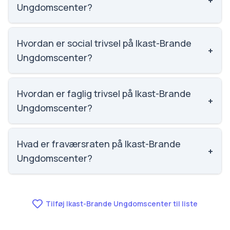
+
Ungdomscenter?
Email: IUC@ikast-brande.dk. Telefon: 9960 4630.
Adresse: Ikast-Brande Ungdomscenter Kongevejen
Hvordan er social trivsel på Ikast-Brande
+
61, 7430 Ikast. Skoleleder: Karen Behr Sølyst.
Ungdomscenter?
Vi har ikke data om social trivsel for Ikast-Brande
Ungdomscenter.
Hvordan er faglig trivsel på Ikast-Brande
+
Ungdomscenter?
Vi har ikke data om faglig trivsel for Ikast-Brande
Ungdomscenter.
Hvad er fraværsraten på Ikast-Brande
+
Ungdomscenter?
Fraværet på Ikast-Brande Ungdomscenter er 15.1,
nummer 1388 ud af 3143 skoler.
Tilføj Ikast-Brande Ungdomscenter til liste