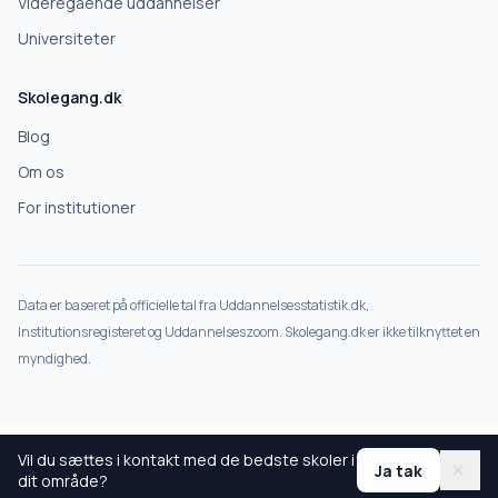
Videregående uddannelser
Universiteter
Skolegang.dk
Blog
Om os
For institutioner
Data er baseret på officielle tal fra Uddannelsesstatistik.dk,
Institutionsregisteret og Uddannelseszoom. Skolegang.dk er ikke tilknyttet en
myndighed.
Vil du sættes i kontakt med de bedste skoler i
Ja tak
dit område?