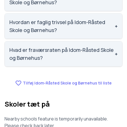
27, 7500 Holstebro. Skoleleder: Karsten Kamstrup.
Skole og Børnehus?
Social trivsel på Idom-Råsted Skole og Børnehus er
4.3 ud af 5, nummer 41 ud af 3143 skoler. Scoren er
Hvordan er faglig trivsel på Idom-Råsted
+
baseret på elevernes egne besvarelser.
Skole og Børnehus?
Faglig trivsel på Idom-Råsted Skole og Børnehus er
3.8 ud af 5, nummer 99 ud af 3143 skoler. Scoren er
Hvad er fraværsraten på Idom-Råsted Skole
+
baseret på elevernes egne besvarelser.
og Børnehus?
Vi har ikke data om fravær for Idom-Råsted Skole og
Børnehus.
Tilføj Idom-Råsted Skole og Børnehus til liste
Skoler tæt på
Nearby schools feature is temporarily unavailable.
Please check back later.