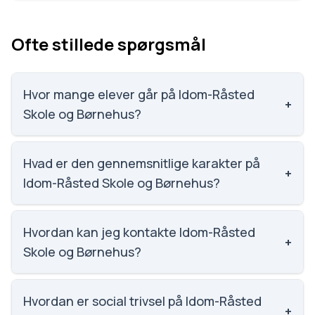
Ofte stillede spørgsmål
Hvor mange elever går på Idom-Råsted
+
Skole og Børnehus?
Idom-Råsted Skole og Børnehus har 93 elever,
hvilket gør den til nummer 1870 ud af 3143 skoler.
Hvad er den gennemsnitlige karakter på
+
Idom-Råsted Skole og Børnehus?
Vi har ikke data om karaktergennemsnittet for Idom-
Råsted Skole og Børnehus.
Hvordan kan jeg kontakte Idom-Råsted
+
Skole og Børnehus?
Email: Idom-Raasted.Skole@Holstebro.dk. Telefon:
9611 5750. Adresse: Idom-Råsted Skole Idomlundvej
Hvordan er social trivsel på Idom-Råsted
+