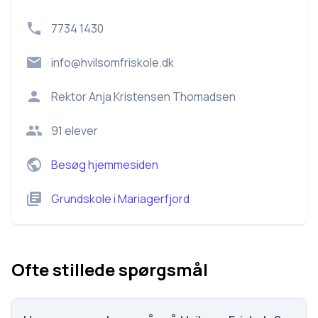
7734 1430
info@hvilsomfriskole.dk
Rektor
Anja Kristensen Thomadsen
91
elever
Besøg hjemmesiden
Grundskole
i
Mariagerfjord
Ofte stillede spørgsmål