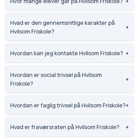
Hvor mange elever går på Hvilsom Friskole?
+
Hvilsom Friskole har 91 elever, hvilket gør den til
nummer 1891 ud af 3143 skoler.
Hvad er den gennemsnitlige karakter på
+
Hvilsom Friskole?
Karaktergennemsnittet på Hvilsom Friskole er 4.6,
nummer 1500 ud af 3143 skoler.
Hvordan kan jeg kontakte Hvilsom Friskole?
+
Email: info@hvilsomfriskole.dk. Telefon: 7734 1430.
Adresse: Hvilsom Friskole Hvilsom, Skolestræde 8,
Hvordan er social trivsel på Hvilsom
+
9500 Hobro. Skoleleder: Anja Kristensen
Friskole?
Thomadsen.
Vi har ikke data om social trivsel for Hvilsom Friskole.
Hvordan er faglig trivsel på Hvilsom Friskole?
+
Vi har ikke data om faglig trivsel for Hvilsom Friskole.
Hvad er fraværsraten på Hvilsom Friskole?
+