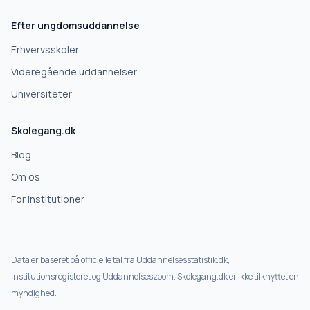
Efter ungdomsuddannelse
Erhvervsskoler
Videregående uddannelser
Universiteter
Skolegang.dk
Blog
Om os
For institutioner
Data er baseret på officielle tal fra Uddannelsesstatistik.dk,
Institutionsregisteret og Uddannelseszoom. Skolegang.dk er ikke tilknyttet en
myndighed.