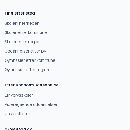
Gymnasium
Find efter sted
Erhvervsuddannelse
Skoler i nærheden
Skoler efter kommune
Højskole
Skoler efter region
Uddannelser efter by
Videregående uddannelse
Gymnasier efter kommune
Gymnasier efter region
Næste
Efter ungdomsuddannelse
Deles kun med skoler, der matcher det, du søger.
Erhvervsskoler
Nej tak
Videregående uddannelser
Universiteter
Skolegang.dk