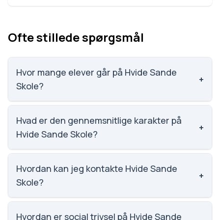
Ofte stillede spørgsmål
Hvor mange elever går på Hvide Sande
+
Skole?
Hvide Sande Skole har 296 elever, hvilket gør den til
nummer 934 ud af 3143 skoler.
Hvad er den gennemsnitlige karakter på
+
Hvide Sande Skole?
Karaktergennemsnittet på Hvide Sande Skole er 8.2,
nummer 256 ud af 3143 skoler.
Hvordan kan jeg kontakte Hvide Sande
+
Skole?
Email: hvidesandeskole@rksk.dk. Telefon: 9974
2660. Adresse: Hvide Sande Skole Skolevej 2, 6960
Hvordan er social trivsel på Hvide Sande