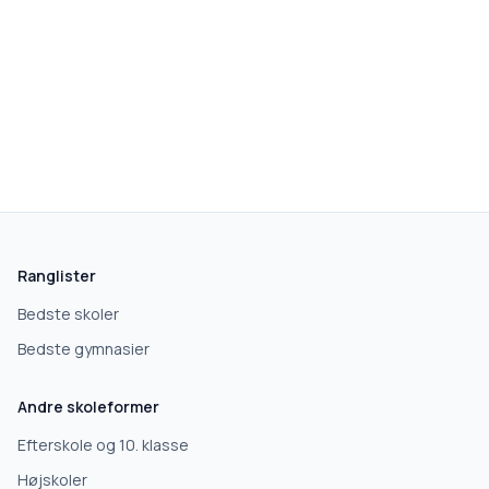
skolegang.dk
1 AF 5
Hvad leder du efter?
Vi bruger dit valg til at stille de rigtige spørgsmål.
Ranglister
Grundskole
Bedste skoler
Bedste gymnasier
Efterskole
Andre skoleformer
10. klasse
Efterskole og 10. klasse
Højskoler