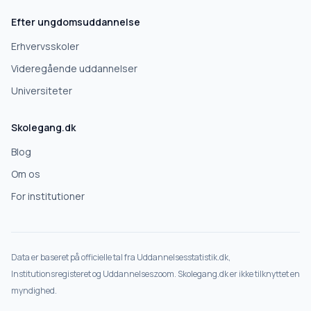
Efter ungdomsuddannelse
Erhvervsskoler
Videregående uddannelser
Universiteter
Skolegang.dk
Blog
Om os
For institutioner
Data er baseret på officielle tal fra Uddannelsesstatistik.dk,
Institutionsregisteret og Uddannelseszoom. Skolegang.dk er ikke tilknyttet en
myndighed.