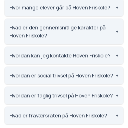
Hvor mange elever går på Hoven Friskole?
+
Hoven Friskole har 37 elever, hvilket gør den til
nummer 2309 ud af 3143 skoler.
Hvad er den gennemsnitlige karakter på
+
Hoven Friskole?
Vi har ikke data om karaktergennemsnittet for
Hoven Friskole.
Hvordan kan jeg kontakte Hoven Friskole?
+
Email: kontakt@hovenfriskole.dk. Telefon: 7534
3046. Adresse: Hoven Friskole Skolevej 2, 6880
Hvordan er social trivsel på Hoven Friskole?
+
Tarm. Skoleleder: John Sørensen.
Vi har ikke data om social trivsel for Hoven Friskole.
Hvordan er faglig trivsel på Hoven Friskole?
+
Vi har ikke data om faglig trivsel for Hoven Friskole.
Hvad er fraværsraten på Hoven Friskole?
+
Vi har ikke data om fravær for Hoven Friskole.