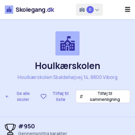
Skolegang
.dk
0
Houlkærskolen
Houlkærskolen Skaldehøjvej 14, 8800 Viborg
Se alle
Tilføj til
Tilføj til
⇵
skoler
liste
sammenligning
#950
Gennemsnitlig karakter