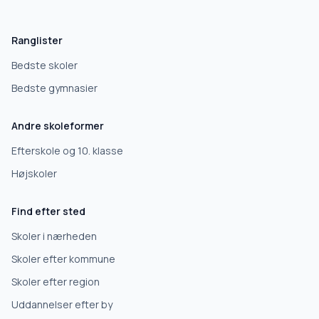
Hvad leder du efter?
Vi bruger dit valg til at stille de rigtige spørgsmål.
Ranglister
Grundskole
Bedste skoler
Bedste gymnasier
Efterskole
Andre skoleformer
10. klasse
Efterskole og 10. klasse
Højskoler
Gymnasium
Find efter sted
Erhvervsuddannelse
Skoler i nærheden
Skoler efter kommune
Højskole
Skoler efter region
Uddannelser efter by
Videregående uddannelse