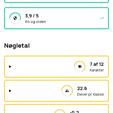
3,9 / 5
Ro og orden
Nøgletal
7 af 12
Karakter
22.6
Elever pr. klasse
-0.2