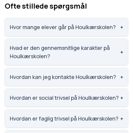
Ofte stillede spørgsmål
Hvor mange elever går på Houlkærskolen?
+
Houlkærskolen har 724 elever, hvilket gør den til
nummer 175 ud af 3143 skoler.
Hvad er den gennemsnitlige karakter på
+
Houlkærskolen?
Karaktergennemsnittet på Houlkærskolen er 7,
nummer 950 ud af 3143 skoler.
Hvordan kan jeg kontakte Houlkærskolen?
+
Email: skole.houlkaer@viborg.dk. Telefon: 8787
2200. Adresse: Houlkærskolen Skaldehøjvej 14,
Hvordan er social trivsel på Houlkærskolen?
+
8800 Viborg. Skoleleder: Jens Johansen.
Social trivsel på Houlkærskolen er 4.1 ud af 5,
nummer 178 ud af 3143 skoler. Scoren er baseret på
Hvordan er faglig trivsel på Houlkærskolen?
+
elevernes egne besvarelser.
Faglig trivsel på Houlkærskolen er 3.7 ud af 5,