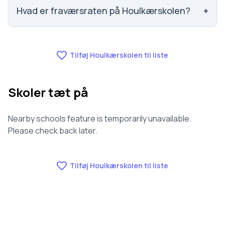
nummer 233 ud af 3143 skoler. Scoren er baseret på
Hvad er fraværsraten på Houlkærskolen?
+
elevernes egne besvarelser.
Fraværet på Houlkærskolen er 6.1, nummer 287 ud af
3143 skoler.
Tilføj Houlkærskolen til liste
Skoler tæt på
Nearby schools feature is temporarily unavailable.
Please check back later.
Tilføj Houlkærskolen til liste