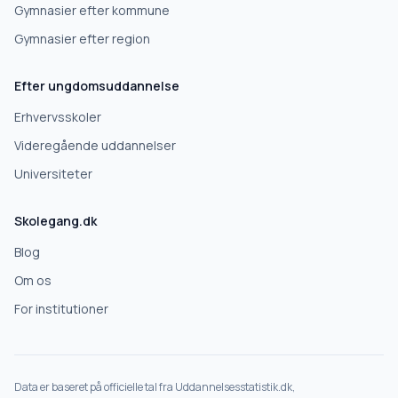
Gymnasier efter kommune
Gymnasier efter region
Næste
Efter ungdomsuddannelse
Deles kun med skoler, der matcher det, du søger.
Erhvervsskoler
Nej tak
Videregående uddannelser
Universiteter
Skolegang.dk
Blog
Om os
For institutioner
Data er baseret på officielle tal fra Uddannelsesstatistik.dk,