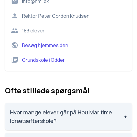
info@hmi.dk
Rektor
Peter Gordon Knudsen
183
elever
Besøg hjemmesiden
Grundskole
i
Odder
Ofte stillede spørgsmål
Hvor mange elever går på Hou Maritime
+
Idrætsefterskole?
Hou Maritime Idrætsefterskole har 183 elever, hvilket