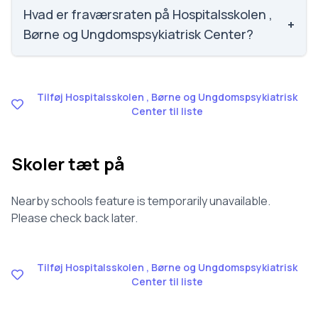
Børne og Ungdomspsykiatrisk Center.
Hvad er fraværsraten på Hospitalsskolen ,
+
Børne og Ungdomspsykiatrisk Center?
Vi har ikke data om fravær for Hospitalsskolen ,
Børne og Ungdomspsykiatrisk Center.
Tilføj Hospitalsskolen , Børne og Ungdomspsykiatrisk
Center til liste
Skoler tæt på
Nearby schools feature is temporarily unavailable.
Please check back later.
Tilføj Hospitalsskolen , Børne og Ungdomspsykiatrisk
Center til liste