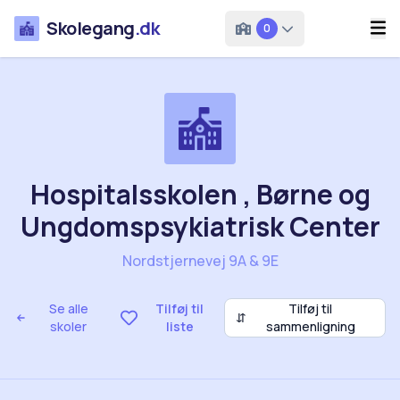
Skolegang
.dk
0
Hospitalsskolen , Børne og
Ungdomspsykiatrisk Center
Nordstjernevej 9A & 9E
Se alle
Tilføj til
Tilføj til
⇵
skoler
liste
sammenligning