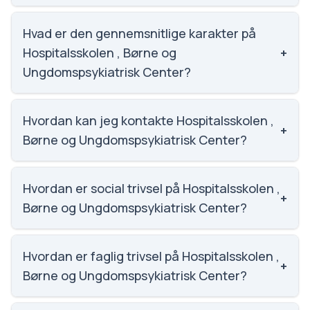
Vi har ikke data om elevtallet på Hospitalsskolen ,
Børne og Ungdomspsykiatrisk Center.
Hvad er den gennemsnitlige karakter på
Hospitalsskolen , Børne og
+
Ungdomspsykiatrisk Center?
Vi har ikke data om karaktergennemsnittet for
Hospitalsskolen , Børne og Ungdomspsykiatrisk
Hvordan kan jeg kontakte Hospitalsskolen ,
+
Center.
Børne og Ungdomspsykiatrisk Center?
Email: hospitalsskolerne@glostrup.dk. Telefon:
3864 0490. Adresse: Nordstjernevej 9A & 9E.
Hvordan er social trivsel på Hospitalsskolen ,
+
Skoleleder: Susanne Steen.
Børne og Ungdomspsykiatrisk Center?
Vi har ikke data om social trivsel for Hospitalsskolen ,
Børne og Ungdomspsykiatrisk Center.
Hvordan er faglig trivsel på Hospitalsskolen ,
+
Børne og Ungdomspsykiatrisk Center?
Vi har ikke data om faglig trivsel for Hospitalsskolen ,