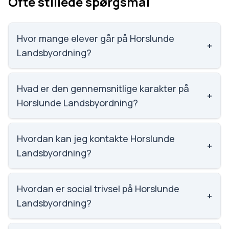
Ofte stillede spørgsmål
Hvor mange elever går på Horslunde
+
Landsbyordning?
Horslunde Landsbyordning har 29 elever, hvilket gør
den til nummer 2386 ud af 3143 skoler.
Hvad er den gennemsnitlige karakter på
+
Horslunde Landsbyordning?
Karaktergennemsnittet på Horslunde
Landsbyordning er 4.8, nummer 1491 ud af 3143
Hvordan kan jeg kontakte Horslunde
+
skoler.
Landsbyordning?
Email: horslundelandsbyordning@lolland.dk.
Telefon: 5467 7090. Adresse: Horslunde
Hvordan er social trivsel på Horslunde
+
Landsbyordning Pederstrupvej 22, 4913 Horslunde.
Landsbyordning?
Skoleleder: Vikki Jensen.
Social trivsel på Horslunde Landsbyordning er 3.8 ud