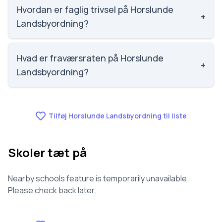
af 5, nummer 1112 ud af 3143 skoler. Scoren er
Hvordan er faglig trivsel på Horslunde
+
baseret på elevernes egne besvarelser.
Landsbyordning?
Faglig trivsel på Horslunde Landsbyordning er 3.2 ud
af 5, nummer 1471 ud af 3143 skoler. Scoren er
Hvad er fraværsraten på Horslunde
+
baseret på elevernes egne besvarelser.
Landsbyordning?
Vi har ikke data om fravær for Horslunde
Landsbyordning.
Tilføj Horslunde Landsbyordning til liste
Skoler tæt på
Nearby schools feature is temporarily unavailable.
Please check back later.