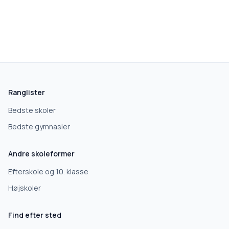
skolegang.dk
1 AF 5
Hvad leder du efter?
Vi bruger dit valg til at stille de rigtige spørgsmål.
Ranglister
Grundskole
Bedste skoler
Bedste gymnasier
Efterskole
Andre skoleformer
10. klasse
Efterskole og 10. klasse
Højskoler
Gymnasium
Find efter sted
Erhvervsuddannelse