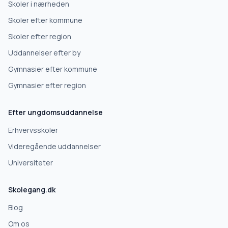
Skoler i nærheden
Skoler efter kommune
Højskole
Skoler efter region
Uddannelser efter by
Videregående uddannelse
Gymnasier efter kommune
Gymnasier efter region
Næste
Efter ungdomsuddannelse
Deles kun med skoler, der matcher det, du søger.
Erhvervsskoler
Nej tak
Videregående uddannelser
Universiteter
Skolegang.dk
Blog
Om os