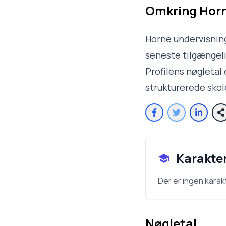
Omkring
Horn
Horne undervisning
seneste tilgængelig
Profilens nøgletal 
strukturerede sko
Karakte
Der er ingen karak
Nøgletal