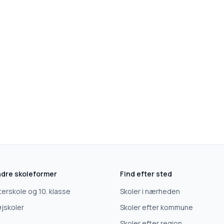
dre skoleformer
Find efter sted
terskole og 10. klasse
Skoler i nærheden
jskoler
Skoler efter kommune
Skoler efter region