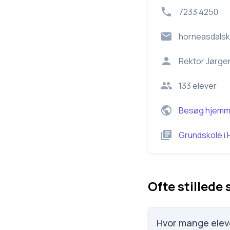
7233 4250
horneasdalsk
Rektor
Jørge
133
elever
Besøg hjemm
Grundskole
i
Ofte stillede
Hvor mange elev