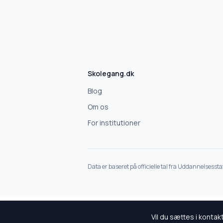
Skolegang.dk
Blog
Om os
For institutioner
Data er baseret på officielle tal fra Uddannelsesst
Vil du sættes i konta