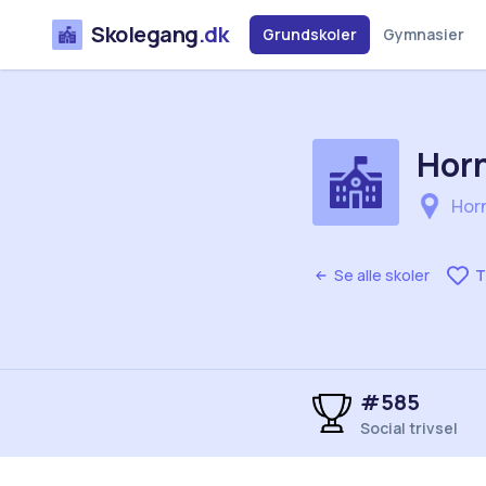
Skolegang
.dk
Grundskoler
Gymnasier
Horn
Hor
Se alle skoler
T
#585
Social trivsel