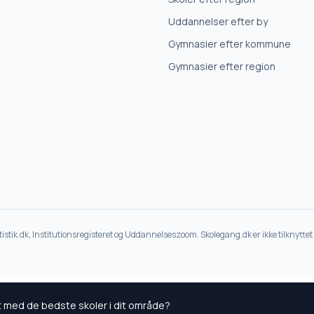
Uddannelser efter by
Gymnasier efter kommune
Gymnasier efter region
atistik.dk, Institutionsregisteret og Uddannelseszoom. Skolegang.dk er ikke tilknytt
kt med de bedste skoler i dit område?