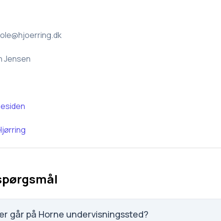
ole@hjoerring.dk
n Jensen
esiden
Hjørring
 spørgsmål
er går på Horne undervisningssted?