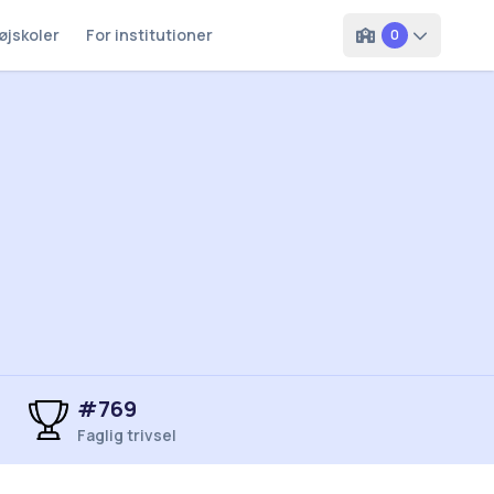
øjskoler
For institutioner
0
#769
Faglig trivsel