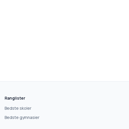
skolegang.dk
1 AF 5
Hvad leder du efter?
Vi bruger dit valg til at stille de rigtige spørgsmål.
Ranglister
Grundskole
Bedste skoler
Bedste gymnasier
Efterskole