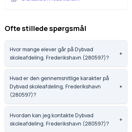
Ofte stillede spørgsmål
Hvor mange elever går på Dybvad
+
skoleafdeling, Frederikshavn (280597)?
Dybvad skoleafdeling, Frederikshavn (280597) har
106 elever, hvilket gør den til nummer 1755 ud af 3143
Hvad er den gennemsnitlige karakter på
skoler.
Dybvad skoleafdeling, Frederikshavn
+
(280597)?
Karaktergennemsnittet på Dybvad skoleafdeling,
Frederikshavn (280597) er 6.5, nummer 1230 ud af
Hvordan kan jeg kontakte Dybvad
+
3143 skoler.
skoleafdeling, Frederikshavn (280597)?