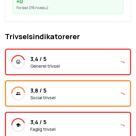
+
0
Forskel (
På niveau
)
Trivselsindikatorerer
3,4 / 5
Generel trivsel
3,8 / 5
Social trivsel
3,4 / 5
Faglig trivsel