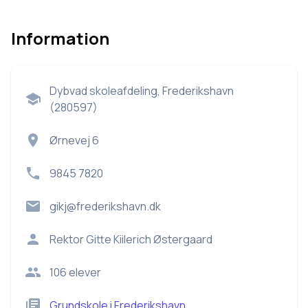
Information
Dybvad skoleafdeling, Frederikshavn
(280597)
Ørnevej 6
9845 7820
gikj@frederikshavn.dk
Rektor
Gitte Kiilerich Østergaard
106
elever
Grundskole
i
Frederikshavn