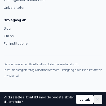
Universiteter
Skolegang.dk
Blog
Om os
For institutioner
Data er baseret på officielle tal fra Uddannelsesstatistik.dk,
Institutionsregisteret og Uddannelseszoom. Skolegang.dk er ikke tilknyttet en
myndighed.
Vil du sættes i kontakt med de bedste skoler i
Ja tak
dit område?