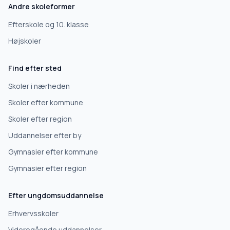
Andre skoleformer
10. klasse
Efterskole og 10. klasse
Højskoler
Gymnasium
Find efter sted
Erhvervsuddannelse
Skoler i nærheden
Skoler efter kommune
Højskole
Skoler efter region
Uddannelser efter by
Videregående uddannelse
Gymnasier efter kommune
Gymnasier efter region
Næste
Efter ungdomsuddannelse
Deles kun med skoler, der matcher det, du søger.
Erhvervsskoler
Nej tak
Videregående uddannelser