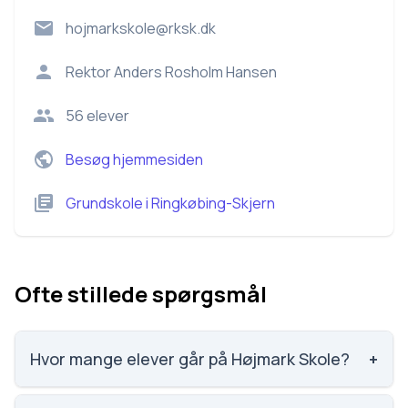
hojmarkskole@rksk.dk
Rektor
Anders Rosholm Hansen
56
elever
Besøg hjemmesiden
Grundskole
i
Ringkøbing-Skjern
Ofte stillede spørgsmål
Hvor mange elever går på Højmark Skole?
+
Højmark Skole har 56 elever, hvilket gør den til