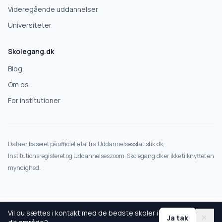
Videregående uddannelser
Universiteter
Skolegang.dk
Blog
Om os
For institutioner
Data er baseret på officielle tal fra Uddannelsesstatistik.dk,
Institutionsregisteret og Uddannelseszoom. Skolegang.dk er ikke tilknyttet en
myndighed.
Vil du sættes i kontakt med de bedste skoler i
Ja tak