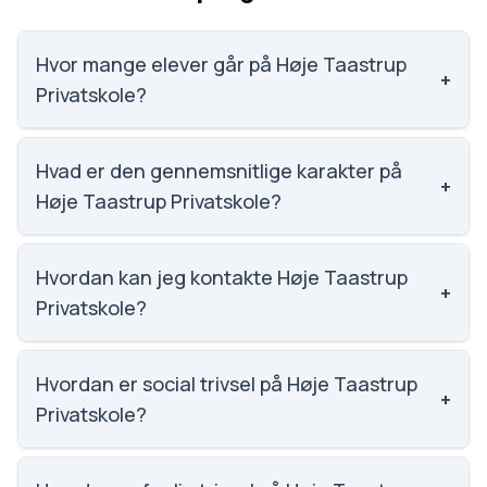
Hvor mange elever går på Høje Taastrup
+
Privatskole?
Høje Taastrup Privatskole har 288 elever, hvilket gør
den til nummer 956 ud af 3143 skoler.
Hvad er den gennemsnitlige karakter på
+
Høje Taastrup Privatskole?
Karaktergennemsnittet på Høje Taastrup
Privatskole er 7.6, nummer 534 ud af 3143 skoler.
Hvordan kan jeg kontakte Høje Taastrup
+
Privatskole?
Email: info@htps.dk. Telefon: 6914 9414. Adresse:
Høje Taastrup Privatskole Erik Husfeldts Vej 2, 2630
Hvordan er social trivsel på Høje Taastrup
+
Taastrup. Skoleleder: Selahaddin Ipek.
Privatskole?
Vi har ikke data om social trivsel for Høje Taastrup
Privatskole.