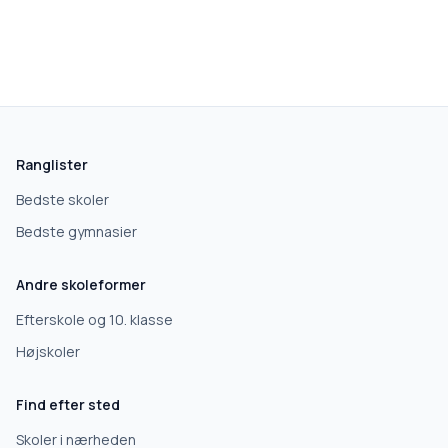
skolegang.dk
1 AF 5
Hvad leder du efter?
Vi bruger dit valg til at stille de rigtige spørgsmål.
Ranglister
Grundskole
Bedste skoler
Bedste gymnasier
Efterskole
Andre skoleformer
10. klasse
Efterskole og 10. klasse
Højskoler
Gymnasium
Find efter sted
Erhvervsuddannelse
Skoler i nærheden