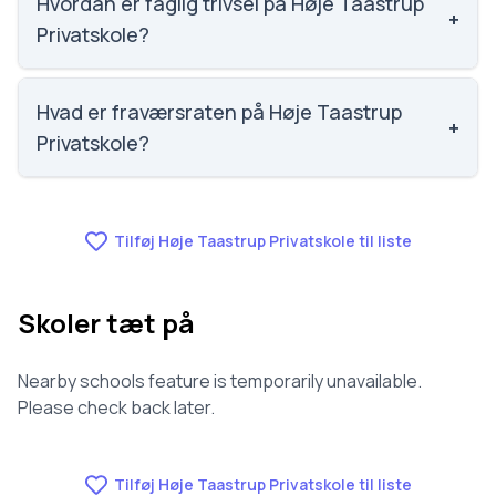
Hvordan er faglig trivsel på Høje Taastrup
+
Privatskole?
Vi har ikke data om faglig trivsel for Høje Taastrup
Privatskole.
Hvad er fraværsraten på Høje Taastrup
+
Privatskole?
Vi har ikke data om fravær for Høje Taastrup
Privatskole.
Tilføj Høje Taastrup Privatskole til liste
Skoler tæt på
Nearby schools feature is temporarily unavailable.
Please check back later.
Tilføj Høje Taastrup Privatskole til liste