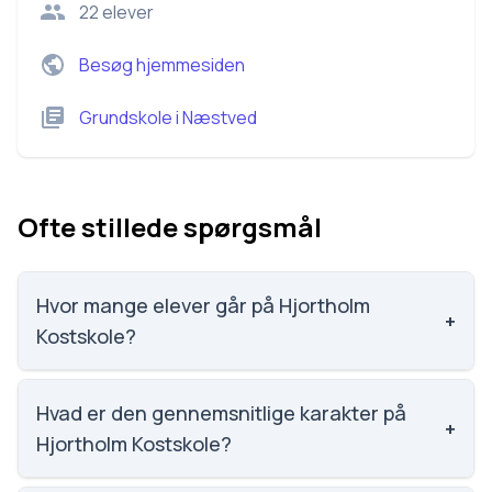
22
elever
Besøg hjemmesiden
Grundskole
i
Næstved
Ofte stillede spørgsmål
Hvor mange elever går på Hjortholm
+
Kostskole?
Hjortholm Kostskole har 22 elever, hvilket gør den til
nummer 2431 ud af 3143 skoler.
Hvad er den gennemsnitlige karakter på
+
Hjortholm Kostskole?
Vi har ikke data om karaktergennemsnittet for