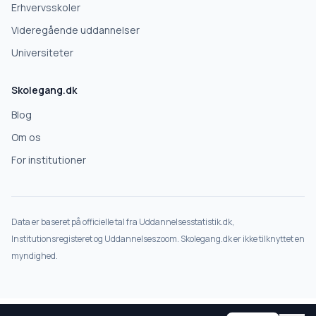
Erhvervsskoler
Videregående uddannelser
Universiteter
Skolegang.dk
Blog
Om os
For institutioner
Data er baseret på officielle tal fra Uddannelsesstatistik.dk,
Institutionsregisteret og Uddannelseszoom. Skolegang.dk er ikke tilknyttet en
myndighed.