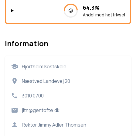
64.3%
Andel med høj trivsel
Information
Hjortholm Kostskole
Næstved Landevej 20
3010 0700
jitn@gentofte.dk
Rektor
Jimmy Adler Thomsen