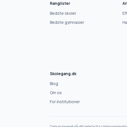
Ranglister
An
Bedste skoler
Ef
Bedste gymnasier
Hø
Skolegang.dk
Blog
Om os
For institutioner
Data er baseret på officielle tal fra Uddannelsesst