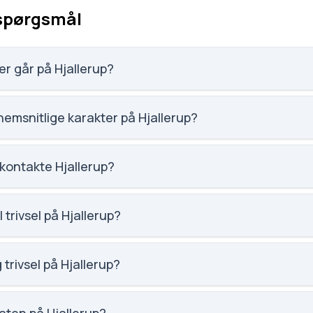
 spørgsmål
r går på Hjallerup?
levtallet på Hjallerup.
emsnitlige karakter på Hjallerup?
 karaktergennemsnittet for Hjallerup.
kontakte Hjallerup?
45.dk. Telefon: 9945 5900. Adresse: Idræts Alle 6.
 trivsel på Hjallerup?
ocial trivsel for Hjallerup.
 trivsel på Hjallerup?
aglig trivsel for Hjallerup.