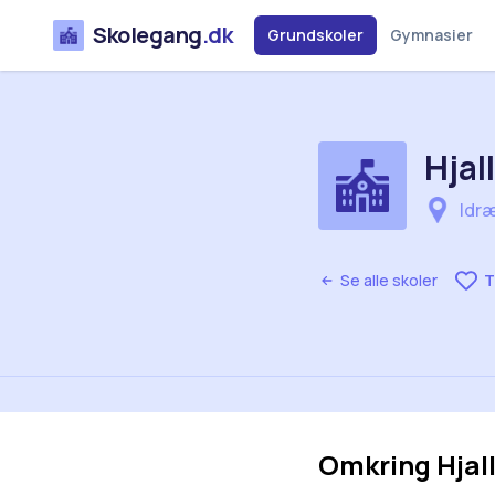
Skolegang
.dk
Grundskoler
Gymnasier
Hjal
Idræ
Se alle skoler
T
Omkring
Hjal