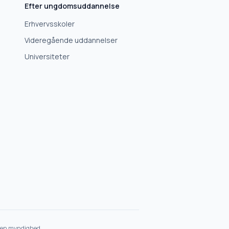
Efter ungdomsuddannelse
Erhvervsskoler
Videregående uddannelser
Universiteter
et en myndighed.