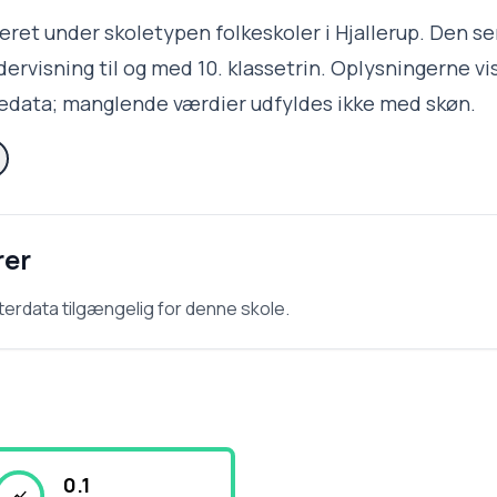
treret under skoletypen folkeskoler i Hjallerup. Den s
ervisning til og med 10. klassetrin. Oplysningerne vi
ledata; manglende værdier udfyldes ikke med skøn.
rer
terdata tilgængelig for denne skole.
0.1