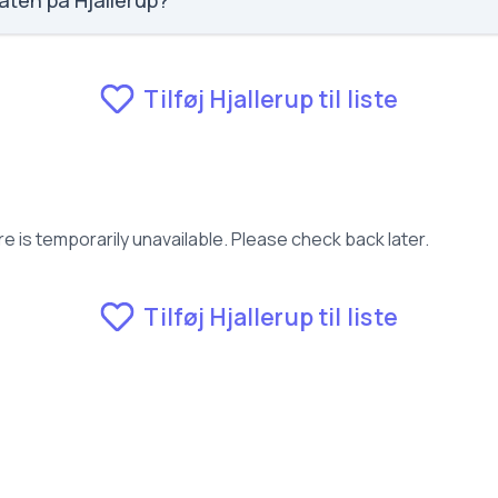
aten på Hjallerup?
fravær for Hjallerup.
Tilføj Hjallerup til liste
e is temporarily unavailable. Please check back later.
Tilføj Hjallerup til liste