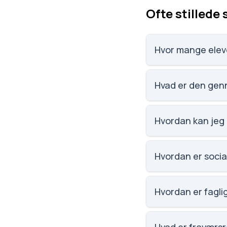
Ofte stillede
Hvor mange eleve
Vi har ikke data om e
Hvad er den genn
Vi har ikke data om
Hvordan kan jeg 
Email: Pras@994545
Hvordan er social
Vi har ikke data om s
Hvordan er faglig
Vi har ikke data om f