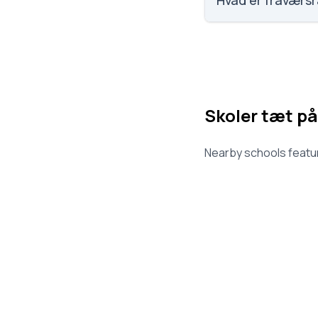
Hvad er fraværsr
Vi har ikke data om 
Skoler tæt på
Nearby schools featur