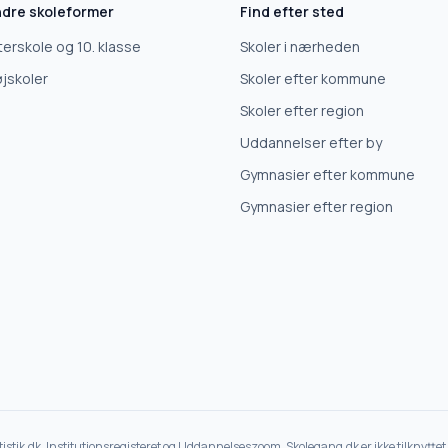
dre skoleformer
Find efter sted
terskole og 10. klasse
Skoler i nærheden
jskoler
Skoler efter kommune
Skoler efter region
Uddannelser efter by
Gymnasier efter kommune
Gymnasier efter region
atistik.dk, Institutionsregisteret og Uddannelseszoom. Skolegang.dk er ikke tilknytt