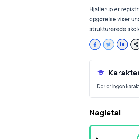
Hjallerup er regis
opgørelse viser und
strukturerede sko
Karakte
Der er ingen karak
Nøgletal