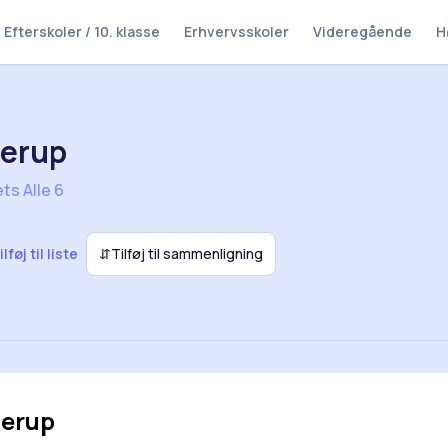
Efterskoler / 10. klasse
Erhvervsskoler
Videregående
H
lerup
ts Alle 6
ilføj til liste
⇵
Tilføj til sammenligning
lerup