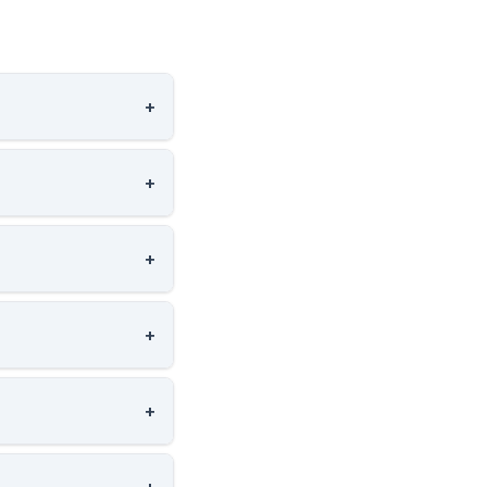
+
+
+
+
+