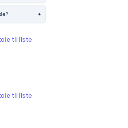
le.
ole?
+
e til liste
e til liste