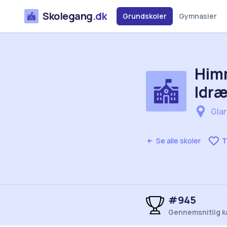
Skolegang
.dk
Grundskoler
Gymnasier
Him
Idræ
Glar
Se alle skoler
T
#945
Gennemsnitlig k