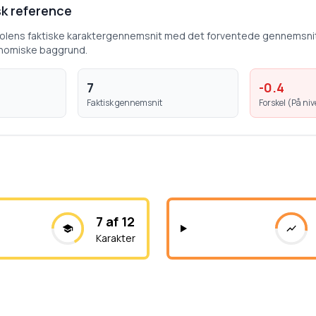
k reference
kolens faktiske karaktergennemsnit med det forventede gennemsni
nomiske baggrund.
7
-0.4
Faktisk gennemsnit
Forskel (
På ni
7 af 12
Karakter