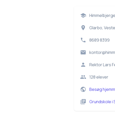
Himmelbjerge
Glarbo, Veste
8689 8399
kontor@himm
Rektor
Lars F
128
elever
Besøg hjemm
Grundskole
i