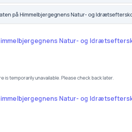
 faglig trivsel for Himmelbjergegnens Natur- og Idrætseftersko
raten på Himmelbjergegnens Natur- og Idrætseftersk
 fravær for Himmelbjergegnens Natur- og Idrætsefterskole.
Himmelbjergegnens Natur- og Idrætsefterskol
e is temporarily unavailable. Please check back later.
Himmelbjergegnens Natur- og Idrætsefterskol