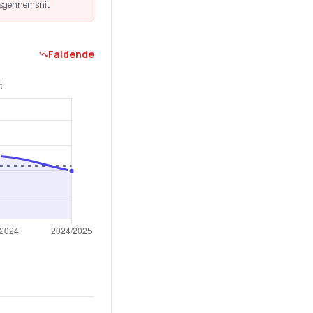
dsgennemsnit
Faldende