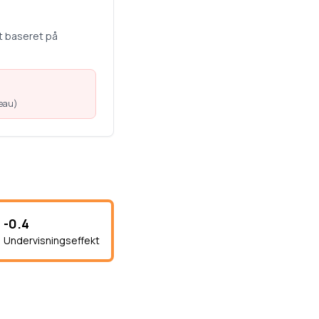
t baseret på
veau
)
-0.4
Undervisningseffekt