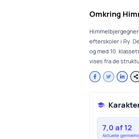
Omkring
Himm
Himmelbjergegnens
efterskoler i Ry. D
og med 10. klasset
vises fra de struk
Karakte
7,0
af 12
Aktuelle gennems