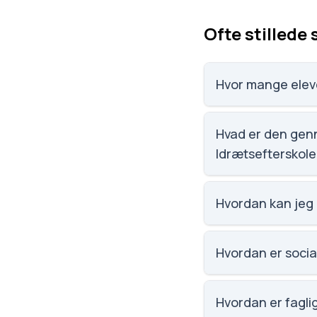
Ofte stillede
Hvor mange elev
Himmelbjergegnens N
3143 skoler.
Hvad er den gen
Idrætsefterskol
Karaktergennemsnit
3143 skoler.
Hvordan kan jeg
Email: kontor@himm
Skoleleder: Lars Fe
Hvordan er socia
Vi har ikke data om
Hvordan er fagli