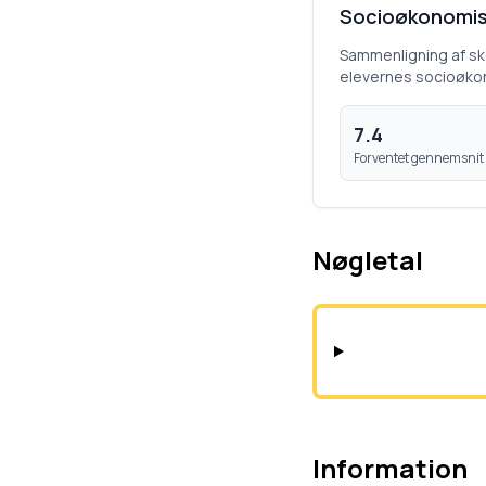
Socioøkonomis
Sammenligning af s
elevernes socioøko
7.4
Forventet gennemsnit
Nøgletal
Information