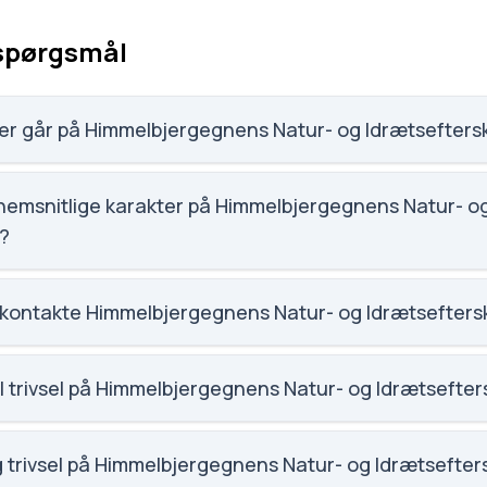
 spørgsmål
er går på Himmelbjergegnens Natur- og Idrætsefters
atur- og Idrætsefterskole har 128 elever, hvilket gør den ti
nemsnitlige karakter på Himmelbjergegnens Natur- o
e?
tet på Himmelbjergegnens Natur- og Idrætsefterskole er 7,
 kontakte Himmelbjergegnens Natur- og Idrætsefters
elbjergegnens.dk. Telefon: 8689 8399. Adresse: Glarbo, Vest
y.
l trivsel på Himmelbjergegnens Natur- og Idrætsefter
 social trivsel for Himmelbjergegnens Natur- og Idrætseftersko
g trivsel på Himmelbjergegnens Natur- og Idrætsefter