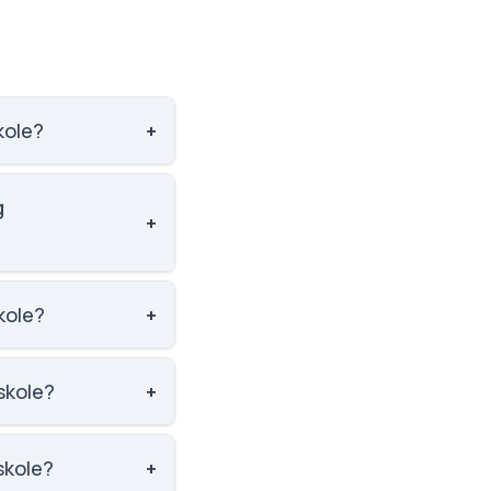
kole?
+
l nummer 1599 ud af
g
+
 nummer 945 ud af
kole?
+
erled 1.
skole?
+
le.
skole?
+