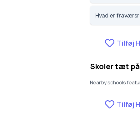
Vi har ikke data om
Hvad er fraværs
Vi har ikke data om
Tilføj 
Skoler tæt på
Nearby schools featur
Tilføj 