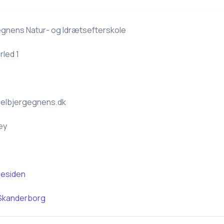
gnens Natur- og Idrætsefterskole
rled 1
elbjergegnens.dk
ey
esiden
Skanderborg