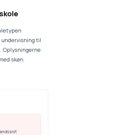
skole
oletypen
 undervisning til
7. Oplysningerne
 med skøn.
landssnit