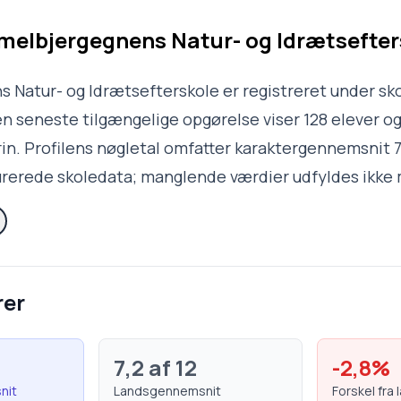
elbjergegnens Natur- og Idrætsefter
 Natur- og Idrætsefterskole er registreret under sk
en seneste tilgængelige opgørelse viser 128 elever og
rin. Profilens nøgletal omfatter karaktergennemsnit 
turerede skoledata; manglende værdier udfyldes ikke
rer
7,2
af 12
-2,8
%
nit
Landsgennemsnit
Forskel fra 