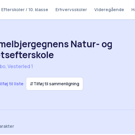
Efterskoler / 10. klasse
Erhvervsskoler
Videregående
H
melbjergegnens Natur- og
tsefterskole
bo, Vesterled 1
ilføj til liste
⇵
Tilføj til sammenligning
arakter